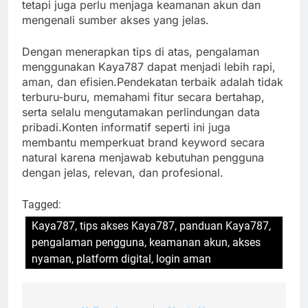
tetapi juga perlu menjaga keamanan akun dan
mengenali sumber akses yang jelas.
Dengan menerapkan tips di atas, pengalaman
menggunakan Kaya787 dapat menjadi lebih rapi,
aman, dan efisien.Pendekatan terbaik adalah tidak
terburu-buru, memahami fitur secara bertahap,
serta selalu mengutamakan perlindungan data
pribadi.Konten informatif seperti ini juga
membantu memperkuat brand keyword secara
natural karena menjawab kebutuhan pengguna
dengan jelas, relevan, dan profesional.
Tagged:
Kaya787, tips akses Kaya787, panduan Kaya787,
pengalaman pengguna, keamanan akun, akses
nyaman, platform digital, login aman