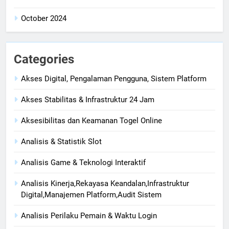
October 2024
Categories
Akses Digital, Pengalaman Pengguna, Sistem Platform
Akses Stabilitas & Infrastruktur 24 Jam
Aksesibilitas dan Keamanan Togel Online
Analisis & Statistik Slot
Analisis Game & Teknologi Interaktif
Analisis Kinerja,Rekayasa Keandalan,Infrastruktur
Digital,Manajemen Platform,Audit Sistem
Analisis Perilaku Pemain & Waktu Login