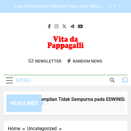
Skip
KAYA787 Alternatif sebagai Jalur Akses dengan
to
Alur yang Mudah Diikuti
content
Cara Mengakses KAYA787 Alternatif melalui
Jaringan Internet Pribadi dengan Aman
Cara Mengatasi Tampilan Tidak Sempurna pada
EDWINSLOT Link Alternatif
Cara Menghindari Halaman Palsu saat Mencari
LEBAH4D Link Alternatif
Vita Da
Pelajari Cara Merawat Burung Eksotis
KAYA787 Alternatif sebagai Jalur Akses dengan
NEWSLETTER
RANDOM NEWS
Alur yang Mudah Diikuti
Pappagalli
Anda Dengan Vita Da Pappagalli.
Cara Mengakses KAYA787 Alternatif melalui
Dapatkan Tips Perawatan, Makanan,
Jaringan Internet Pribadi dengan Aman
MENU
Dan Kesehatan Burung Paruh Bengkok.
ra Mengatasi Tampilan Tidak Sempurna pada EDWINSLOT Link 
HEADLINES
eeks Ago
Home
Uncategorized