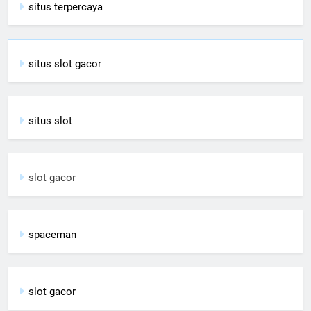
situs terpercaya
situs slot gacor
situs slot
slot gacor
spaceman
slot gacor