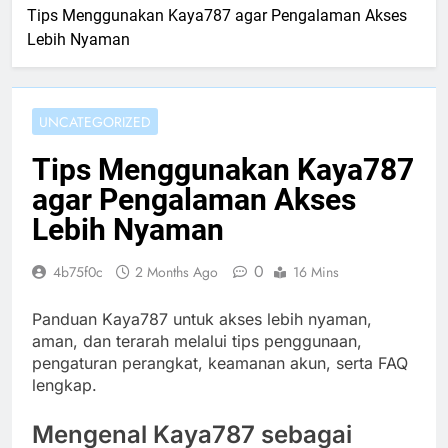
Tips Menggunakan Kaya787 agar Pengalaman Akses
Lebih Nyaman
UNCATEGORIZED
Tips Menggunakan Kaya787
agar Pengalaman Akses
Lebih Nyaman
0
4b75f0c
2 Months Ago
16 Mins
Panduan Kaya787 untuk akses lebih nyaman,
aman, dan terarah melalui tips penggunaan,
pengaturan perangkat, keamanan akun, serta FAQ
lengkap.
Mengenal Kaya787 sebagai