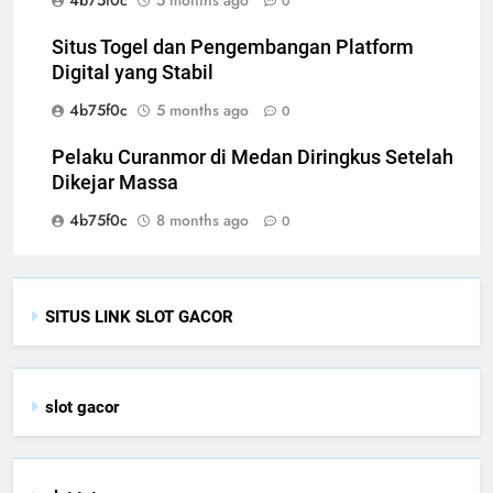
0
Situs Togel dan Pengembangan Platform
Digital yang Stabil
4b75f0c
5 months ago
0
Pelaku Curanmor di Medan Diringkus Setelah
Dikejar Massa
4b75f0c
8 months ago
0
SITUS LINK SLOT GACOR
slot gacor