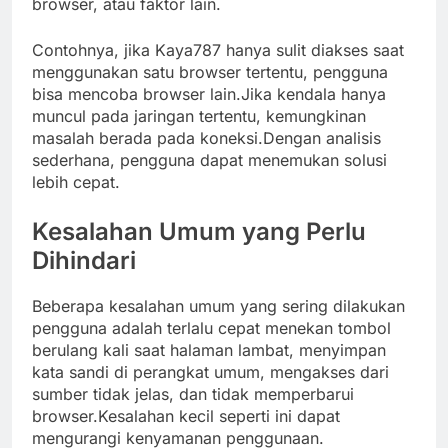
browser, atau faktor lain.
Contohnya, jika Kaya787 hanya sulit diakses saat
menggunakan satu browser tertentu, pengguna
bisa mencoba browser lain.Jika kendala hanya
muncul pada jaringan tertentu, kemungkinan
masalah berada pada koneksi.Dengan analisis
sederhana, pengguna dapat menemukan solusi
lebih cepat.
Kesalahan Umum yang Perlu
Dihindari
Beberapa kesalahan umum yang sering dilakukan
pengguna adalah terlalu cepat menekan tombol
berulang kali saat halaman lambat, menyimpan
kata sandi di perangkat umum, mengakses dari
sumber tidak jelas, dan tidak memperbarui
browser.Kesalahan kecil seperti ini dapat
mengurangi kenyamanan penggunaan.