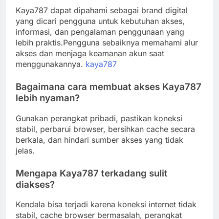
Kaya787 dapat dipahami sebagai brand digital
yang dicari pengguna untuk kebutuhan akses,
informasi, dan pengalaman penggunaan yang
lebih praktis.Pengguna sebaiknya memahami alur
akses dan menjaga keamanan akun saat
menggunakannya.
kaya787
Bagaimana cara membuat akses Kaya787
lebih nyaman?
Gunakan perangkat pribadi, pastikan koneksi
stabil, perbarui browser, bersihkan cache secara
berkala, dan hindari sumber akses yang tidak
jelas.
Mengapa Kaya787 terkadang sulit
diakses?
Kendala bisa terjadi karena koneksi internet tidak
stabil, cache browser bermasalah, perangkat