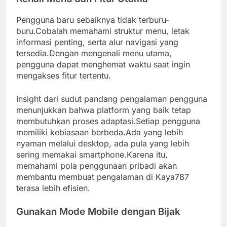
Pengguna baru sebaiknya tidak terburu-
buru.Cobalah memahami struktur menu, letak
informasi penting, serta alur navigasi yang
tersedia.Dengan mengenali menu utama,
pengguna dapat menghemat waktu saat ingin
mengakses fitur tertentu.
Insight dari sudut pandang pengalaman pengguna
menunjukkan bahwa platform yang baik tetap
membutuhkan proses adaptasi.Setiap pengguna
memiliki kebiasaan berbeda.Ada yang lebih
nyaman melalui desktop, ada pula yang lebih
sering memakai smartphone.Karena itu,
memahami pola penggunaan pribadi akan
membantu membuat pengalaman di Kaya787
terasa lebih efisien.
Gunakan Mode Mobile dengan Bijak