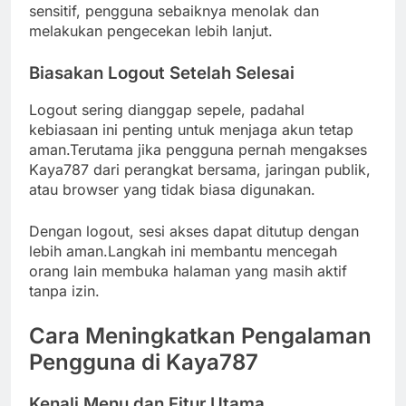
sensitif, pengguna sebaiknya menolak dan
melakukan pengecekan lebih lanjut.
Biasakan Logout Setelah Selesai
Logout sering dianggap sepele, padahal
kebiasaan ini penting untuk menjaga akun tetap
aman.Terutama jika pengguna pernah mengakses
Kaya787 dari perangkat bersama, jaringan publik,
atau browser yang tidak biasa digunakan.
Dengan logout, sesi akses dapat ditutup dengan
lebih aman.Langkah ini membantu mencegah
orang lain membuka halaman yang masih aktif
tanpa izin.
Cara Meningkatkan Pengalaman
Pengguna di Kaya787
Kenali Menu dan Fitur Utama