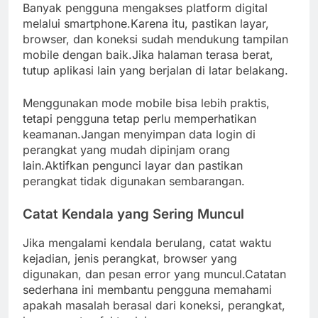
Banyak pengguna mengakses platform digital
melalui smartphone.Karena itu, pastikan layar,
browser, dan koneksi sudah mendukung tampilan
mobile dengan baik.Jika halaman terasa berat,
tutup aplikasi lain yang berjalan di latar belakang.
Menggunakan mode mobile bisa lebih praktis,
tetapi pengguna tetap perlu memperhatikan
keamanan.Jangan menyimpan data login di
perangkat yang mudah dipinjam orang
lain.Aktifkan pengunci layar dan pastikan
perangkat tidak digunakan sembarangan.
Catat Kendala yang Sering Muncul
Jika mengalami kendala berulang, catat waktu
kejadian, jenis perangkat, browser yang
digunakan, dan pesan error yang muncul.Catatan
sederhana ini membantu pengguna memahami
apakah masalah berasal dari koneksi, perangkat,