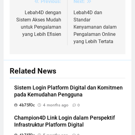
Previous:
Next:
Post
navigation
Lebah4D dengan
Lebah4D dan
Sistem Akses Mudah
Standar
untuk Pengalaman
Kenyamanan dalam
yang Lebih Efisien
Pengalaman Online
yang Lebih Tertata
Related News
Sistem Login Platform Digital dan Komitmen
pada Kemudahan Pengguna
4b75f0c
4 months ago
0
Champion4D Link Login dalam Perspektif
Infrastruktur Platform Digital
4b75f0c
5 months ago