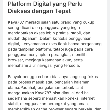
Platform Digital yang Perlu
Diakses dengan Tepat
Kaya787 menjadi salah satu brand yang cukup
sering dicari oleh pengguna yang ingin
mendapatkan akses lebih praktis, stabil, dan
mudah dipahami.Dalam konteks penggunaan
digital, kenyamanan akses tidak hanya bergantung
pada tampilan platform, tetapi juga pada cara
pengguna menyiapkan perangkat, memilih
browser, menjaga keamanan akun, serta
memahami alur navigasi yang tersedia.
Banyak pengguna baru biasanya langsung fokus
pada proses masuk atau pencarian halaman
utama.Padahal, pengalaman terbaik saat
menggunakan Kaya787 bisa dimulai dari hal
sederhana seperti memastikan koneksi internet
stabil, menggunakan perangkat yang aman,
membersihkan cache browser secara berkala, dan