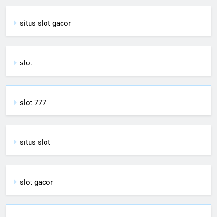
situs slot gacor
slot
slot 777
situs slot
slot gacor