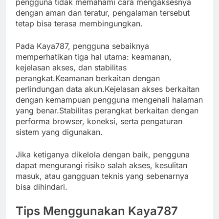
pengguna tidak memahami cara mengaksesnya
dengan aman dan teratur, pengalaman tersebut
tetap bisa terasa membingungkan.
Pada Kaya787, pengguna sebaiknya
memperhatikan tiga hal utama: keamanan,
kejelasan akses, dan stabilitas
perangkat.Keamanan berkaitan dengan
perlindungan data akun.Kejelasan akses berkaitan
dengan kemampuan pengguna mengenali halaman
yang benar.Stabilitas perangkat berkaitan dengan
performa browser, koneksi, serta pengaturan
sistem yang digunakan.
Jika ketiganya dikelola dengan baik, pengguna
dapat mengurangi risiko salah akses, kesulitan
masuk, atau gangguan teknis yang sebenarnya
bisa dihindari.
Tips Menggunakan Kaya787