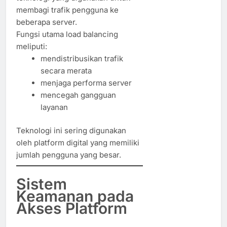
membagi trafik pengguna ke
beberapa server.
Fungsi utama load balancing
meliputi:
mendistribusikan trafik
secara merata
menjaga performa server
mencegah gangguan
layanan
Teknologi ini sering digunakan
oleh platform digital yang memiliki
jumlah pengguna yang besar.
Sistem
Keamanan pada
Akses Platform