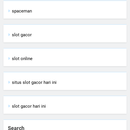
spaceman
slot gacor
slot online
situs slot gacor hari ini
slot gacor hari ini
Search