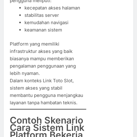
pengguna meliputi:
kecepatan akses halaman
stabilitas server
kemudahan navigasi
keamanan sistem
Platform yang memiliki
infrastruktur akses yang baik
biasanya mampu memberikan
pengalaman penggunaan yang
lebih nyaman.
Dalam konteks Link Toto Slot,
sistem akses yang stabil
membantu pengguna menjangkau
layanan tanpa hambatan teknis.
Contoh Skenario
Cara Sistem Link
Platform Bekerja