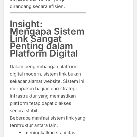
dirancang secara efisien.
Insight:
Mengapa Sistem
Link Sangat
Penting dalam
Platform Digital
Dalam pengembangan platform
digital modern, sistem link bukan
sekadar alamat website. Sistem ini
merupakan bagian dari strategi
infrastruktur yang memastikan
platform tetap dapat diakses
secara stabil.
Beberapa manfaat sistem link yang
terstruktur antara lain:
meningkatkan stabilitas