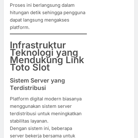
Proses ini berlangsung dalam
hitungan detik sehingga pengguna
dapat langsung mengakses
platform.
Infrastruktur
Teknologi yang
Mendukung Link
Toto Slot
Sistem Server yang
Terdistribusi
Platform digital modern biasanya
menggunakan sistem server
terdistribusi untuk meningkatkan
stabilitas layanan.
Dengan sistem ini, beberapa
server bekerja bersama untuk