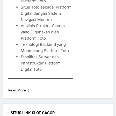
Platform Toto
Situs Toto sebagai Platform
Digital dengan Sistem
Navigasi Modern
Analisis Struktur Sistem
yang Digunakan oleh
Platform Toto
Teknologi Backend yang
Mendukung Platform Toto
Stabilitas Server dan
Infrastruktur Platform
Digital Toto
Read More
SITUS LINK SLOT GACOR