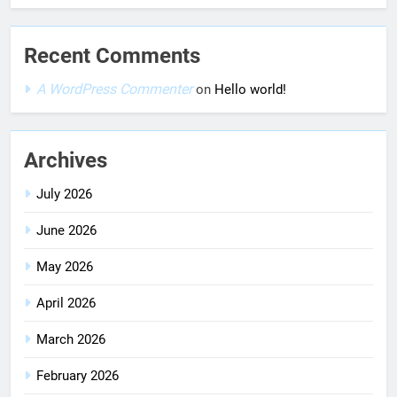
Recent Comments
A WordPress Commenter
on
Hello world!
Archives
July 2026
June 2026
May 2026
April 2026
March 2026
February 2026