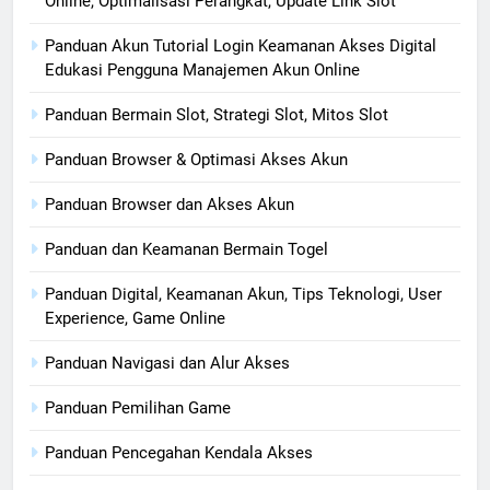
Online, Optimalisasi Perangkat, Update Link Slot
Panduan Akun Tutorial Login Keamanan Akses Digital
Edukasi Pengguna Manajemen Akun Online
Panduan Bermain Slot, Strategi Slot, Mitos Slot
Panduan Browser & Optimasi Akses Akun
Panduan Browser dan Akses Akun
Panduan dan Keamanan Bermain Togel
Panduan Digital, Keamanan Akun, Tips Teknologi, User
Experience, Game Online
Panduan Navigasi dan Alur Akses
Panduan Pemilihan Game
Panduan Pencegahan Kendala Akses