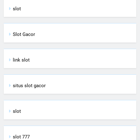
slot
Slot Gacor
link slot
situs slot gacor
slot
slot 777