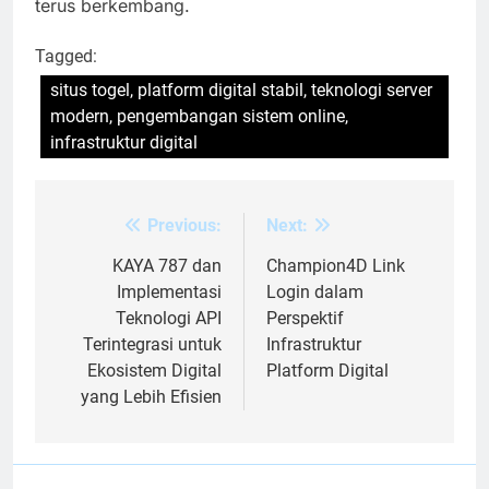
terus berkembang.
Tagged:
situs togel, platform digital stabil, teknologi server
modern, pengembangan sistem online,
infrastruktur digital
Previous:
Next:
Post
navigation
KAYA 787 dan
Champion4D Link
Implementasi
Login dalam
Teknologi API
Perspektif
Terintegrasi untuk
Infrastruktur
Ekosistem Digital
Platform Digital
yang Lebih Efisien