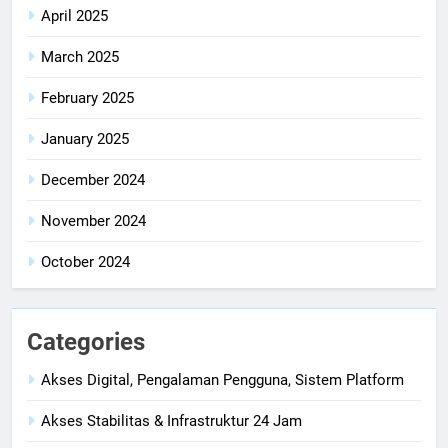
April 2025
March 2025
February 2025
January 2025
December 2024
November 2024
October 2024
Categories
Akses Digital, Pengalaman Pengguna, Sistem Platform
Akses Stabilitas & Infrastruktur 24 Jam