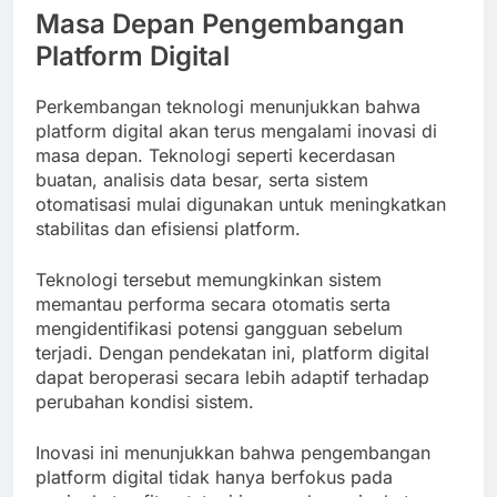
Masa Depan Pengembangan
Platform Digital
Perkembangan teknologi menunjukkan bahwa
platform digital akan terus mengalami inovasi di
masa depan. Teknologi seperti kecerdasan
buatan, analisis data besar, serta sistem
otomatisasi mulai digunakan untuk meningkatkan
stabilitas dan efisiensi platform.
Teknologi tersebut memungkinkan sistem
memantau performa secara otomatis serta
mengidentifikasi potensi gangguan sebelum
terjadi. Dengan pendekatan ini, platform digital
dapat beroperasi secara lebih adaptif terhadap
perubahan kondisi sistem.
Inovasi ini menunjukkan bahwa pengembangan
platform digital tidak hanya berfokus pada