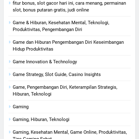
fitur bonus, slot gacor hari ini, cara menang, permainan
slot, bonus putaran gratis, judi online
Game & Hiburan, Kesehatan Mental, Teknologi,
Produktivitas, Pengembangan Diri
Game dan Hiburan Pengembangan Diri Keseimbangan
Hidup Produktivitas
Game Innovation & Technology
Game Strategy, Slot Guide, Casino Insights
Game, Pengembangan Diri, Keterampilan Strategis,
Hiburan, Teknologi
Gaming
Gaming, Hiburan, Teknologi
Gaming, Kesehatan Mental, Game Online, Produktivitas,