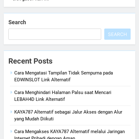
Search
SEARCH
Recent Posts
Cara Mengatasi Tampilan Tidak Sempurna pada
EDWINSLOT Link Alternatif
Cara Menghindari Halaman Palsu saat Mencari
LEBAH4D Link Alternatif
KAYA787 Alternatif sebagai Jalur Akses dengan Alur
yang Mudah Diikuti
Cara Mengakses KAYA787 Alternatif melalui Jaringan
Internet Pribadi dengan Aman