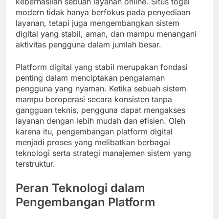
keberhasilan sebuah layanan online. Situs togel
modern tidak hanya berfokus pada penyediaan
layanan, tetapi juga mengembangkan sistem
digital yang stabil, aman, dan mampu menangani
aktivitas pengguna dalam jumlah besar.
Platform digital yang stabil merupakan fondasi
penting dalam menciptakan pengalaman
pengguna yang nyaman. Ketika sebuah sistem
mampu beroperasi secara konsisten tanpa
gangguan teknis, pengguna dapat mengakses
layanan dengan lebih mudah dan efisien. Oleh
karena itu, pengembangan platform digital
menjadi proses yang melibatkan berbagai
teknologi serta strategi manajemen sistem yang
terstruktur.
Peran Teknologi dalam
Pengembangan Platform