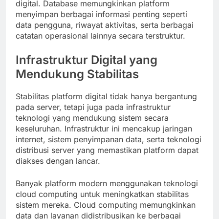
digital. Database memungkinkan platform
menyimpan berbagai informasi penting seperti
data pengguna, riwayat aktivitas, serta berbagai
catatan operasional lainnya secara terstruktur.
Infrastruktur Digital yang
Mendukung Stabilitas
Stabilitas platform digital tidak hanya bergantung
pada server, tetapi juga pada infrastruktur
teknologi yang mendukung sistem secara
keseluruhan. Infrastruktur ini mencakup jaringan
internet, sistem penyimpanan data, serta teknologi
distribusi server yang memastikan platform dapat
diakses dengan lancar.
Banyak platform modern menggunakan teknologi
cloud computing untuk meningkatkan stabilitas
sistem mereka. Cloud computing memungkinkan
data dan layanan didistribusikan ke berbagai