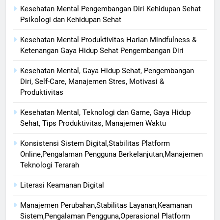
Kesehatan Mental Pengembangan Diri Kehidupan Sehat
Psikologi dan Kehidupan Sehat
Kesehatan Mental Produktivitas Harian Mindfulness &
Ketenangan Gaya Hidup Sehat Pengembangan Diri
Kesehatan Mental, Gaya Hidup Sehat, Pengembangan
Diri, Self-Care, Manajemen Stres, Motivasi &
Produktivitas
Kesehatan Mental, Teknologi dan Game, Gaya Hidup
Sehat, Tips Produktivitas, Manajemen Waktu
Konsistensi Sistem Digital,Stabilitas Platform
Online,Pengalaman Pengguna Berkelanjutan,Manajemen
Teknologi Terarah
Literasi Keamanan Digital
Manajemen Perubahan,Stabilitas Layanan,Keamanan
Sistem,Pengalaman Pengguna,Operasional Platform