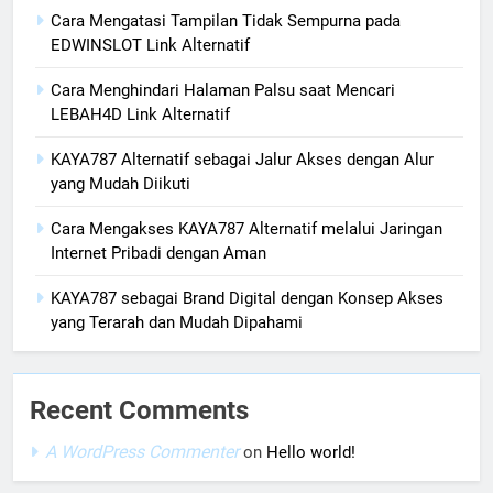
Cara Mengatasi Tampilan Tidak Sempurna pada
EDWINSLOT Link Alternatif
Cara Menghindari Halaman Palsu saat Mencari
LEBAH4D Link Alternatif
KAYA787 Alternatif sebagai Jalur Akses dengan Alur
yang Mudah Diikuti
Cara Mengakses KAYA787 Alternatif melalui Jaringan
Internet Pribadi dengan Aman
KAYA787 sebagai Brand Digital dengan Konsep Akses
yang Terarah dan Mudah Dipahami
Recent Comments
A WordPress Commenter
on
Hello world!