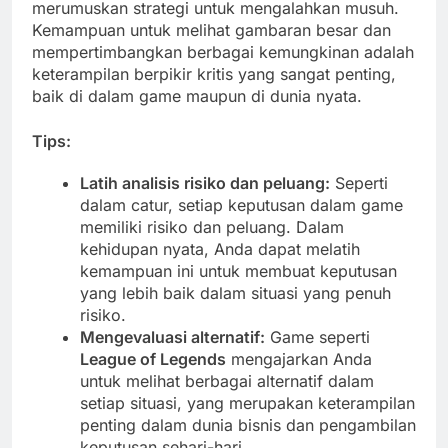
merumuskan strategi untuk mengalahkan musuh.
Kemampuan untuk melihat gambaran besar dan
mempertimbangkan berbagai kemungkinan adalah
keterampilan berpikir kritis yang sangat penting,
baik di dalam game maupun di dunia nyata.
Tips:
Latih analisis risiko dan peluang:
Seperti
dalam catur, setiap keputusan dalam game
memiliki risiko dan peluang. Dalam
kehidupan nyata, Anda dapat melatih
kemampuan ini untuk membuat keputusan
yang lebih baik dalam situasi yang penuh
risiko.
Mengevaluasi alternatif:
Game seperti
League of Legends
mengajarkan Anda
untuk melihat berbagai alternatif dalam
setiap situasi, yang merupakan keterampilan
penting dalam dunia bisnis dan pengambilan
keputusan sehari-hari.