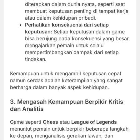
diterapkan dalam dunia nyata, seperti saat
membuat keputusan penting di tempat kerja
atau dalam kehidupan pribadi.
Perhatikan konsekuensi dari setiap
keputusan:
Setiap keputusan dalam game
bisa berujung pada konsekuensi yang besar,
mengajarkan pemain untuk selalu
mempertimbangkan dampak dari setiap
tindakan.
Kemampuan untuk mengambil keputusan cepat
namun cerdas adalah keterampilan yang sangat
berharga dalam banyak aspek kehidupan.
3.
Mengasah Kemampuan Berpikir Kritis
dan Analitis
Game seperti
Chess
atau
League of Legends
menuntut pemain untuk berpikir beberapa langkah
ke depan, menganalisis gerakan lawan, dan