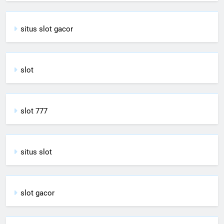
situs slot gacor
slot
slot 777
situs slot
slot gacor