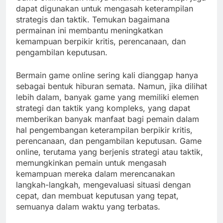
dapat digunakan untuk mengasah keterampilan
strategis dan taktik. Temukan bagaimana
permainan ini membantu meningkatkan
kemampuan berpikir kritis, perencanaan, dan
pengambilan keputusan.
Bermain game online sering kali dianggap hanya
sebagai bentuk hiburan semata. Namun, jika dilihat
lebih dalam, banyak game yang memiliki elemen
strategi dan taktik yang kompleks, yang dapat
memberikan banyak manfaat bagi pemain dalam
hal pengembangan keterampilan berpikir kritis,
perencanaan, dan pengambilan keputusan. Game
online, terutama yang berjenis strategi atau taktik,
memungkinkan pemain untuk mengasah
kemampuan mereka dalam merencanakan
langkah-langkah, mengevaluasi situasi dengan
cepat, dan membuat keputusan yang tepat,
semuanya dalam waktu yang terbatas.