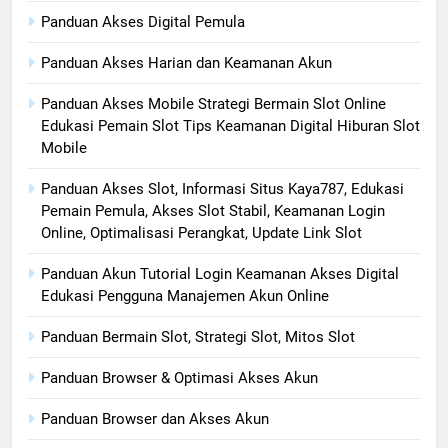
Panduan Akses Digital Pemula
Panduan Akses Harian dan Keamanan Akun
Panduan Akses Mobile Strategi Bermain Slot Online
Edukasi Pemain Slot Tips Keamanan Digital Hiburan Slot
Mobile
Panduan Akses Slot, Informasi Situs Kaya787, Edukasi
Pemain Pemula, Akses Slot Stabil, Keamanan Login
Online, Optimalisasi Perangkat, Update Link Slot
Panduan Akun Tutorial Login Keamanan Akses Digital
Edukasi Pengguna Manajemen Akun Online
Panduan Bermain Slot, Strategi Slot, Mitos Slot
Panduan Browser & Optimasi Akses Akun
Panduan Browser dan Akses Akun