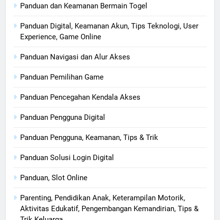
Panduan dan Keamanan Bermain Togel
Panduan Digital, Keamanan Akun, Tips Teknologi, User
Experience, Game Online
Panduan Navigasi dan Alur Akses
Panduan Pemilihan Game
Panduan Pencegahan Kendala Akses
Panduan Pengguna Digital
Panduan Pengguna, Keamanan, Tips & Trik
Panduan Solusi Login Digital
Panduan, Slot Online
Parenting, Pendidikan Anak, Keterampilan Motorik,
Aktivitas Edukatif, Pengembangan Kemandirian, Tips &
Trik Keluarga