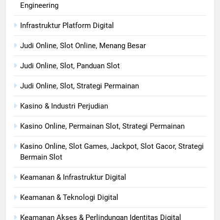
Engineering
Infrastruktur Platform Digital
Judi Online, Slot Online, Menang Besar
Judi Online, Slot, Panduan Slot
Judi Online, Slot, Strategi Permainan
Kasino & Industri Perjudian
Kasino Online, Permainan Slot, Strategi Permainan
Kasino Online, Slot Games, Jackpot, Slot Gacor, Strategi
Bermain Slot
Keamanan & Infrastruktur Digital
Keamanan & Teknologi Digital
Keamanan Akses & Perlindungan Identitas Digital