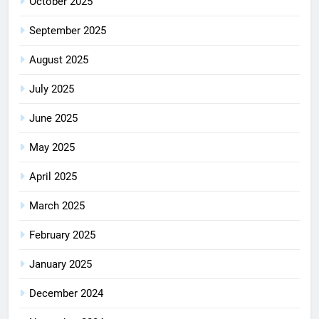
October 2025
September 2025
August 2025
July 2025
June 2025
May 2025
April 2025
March 2025
February 2025
January 2025
December 2024