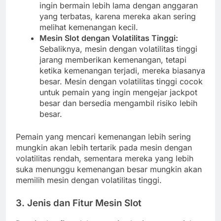
ingin bermain lebih lama dengan anggaran
yang terbatas, karena mereka akan sering
melihat kemenangan kecil.
Mesin Slot dengan Volatilitas Tinggi:
Sebaliknya, mesin dengan volatilitas tinggi
jarang memberikan kemenangan, tetapi
ketika kemenangan terjadi, mereka biasanya
besar. Mesin dengan volatilitas tinggi cocok
untuk pemain yang ingin mengejar jackpot
besar dan bersedia mengambil risiko lebih
besar.
Pemain yang mencari kemenangan lebih sering
mungkin akan lebih tertarik pada mesin dengan
volatilitas rendah, sementara mereka yang lebih
suka menunggu kemenangan besar mungkin akan
memilih mesin dengan volatilitas tinggi.
3.
Jenis dan Fitur Mesin Slot