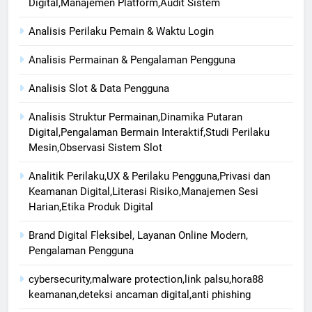
Digital,Manajemen Platform,Audit Sistem
Analisis Perilaku Pemain & Waktu Login
Analisis Permainan & Pengalaman Pengguna
Analisis Slot & Data Pengguna
Analisis Struktur Permainan,Dinamika Putaran
Digital,Pengalaman Bermain Interaktif,Studi Perilaku
Mesin,Observasi Sistem Slot
Analitik Perilaku,UX & Perilaku Pengguna,Privasi dan
Keamanan Digital,Literasi Risiko,Manajemen Sesi
Harian,Etika Produk Digital
Brand Digital Fleksibel, Layanan Online Modern,
Pengalaman Pengguna
cybersecurity,malware protection,link palsu,hora88
keamanan,deteksi ancaman digital,anti phishing