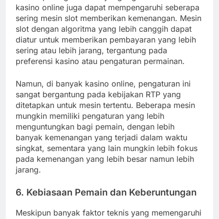
kasino online juga dapat mempengaruhi seberapa
sering mesin slot memberikan kemenangan. Mesin
slot dengan algoritma yang lebih canggih dapat
diatur untuk memberikan pembayaran yang lebih
sering atau lebih jarang, tergantung pada
preferensi kasino atau pengaturan permainan.
Namun, di banyak kasino online, pengaturan ini
sangat bergantung pada kebijakan RTP yang
ditetapkan untuk mesin tertentu. Beberapa mesin
mungkin memiliki pengaturan yang lebih
menguntungkan bagi pemain, dengan lebih
banyak kemenangan yang terjadi dalam waktu
singkat, sementara yang lain mungkin lebih fokus
pada kemenangan yang lebih besar namun lebih
jarang.
6.
Kebiasaan Pemain dan Keberuntungan
Meskipun banyak faktor teknis yang memengaruhi