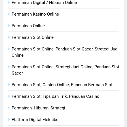
Permainan Digital / Hiburan Online
Permainan Kasino Online
Permainan Online
Permainan Slot Online
Permainan Slot Online, Panduan Slot Gacor, Strategi Judi
Online
Permainan Slot Online, Strategi Judi Online, Panduan Slot
Gacor
Permainan Slot, Casino Online, Panduan Bermain Slot
Permainan Slot, Tips dan Trik, Panduan Casino
Permainan, Hiburan, Strategi
Platform Digital Fleksibel