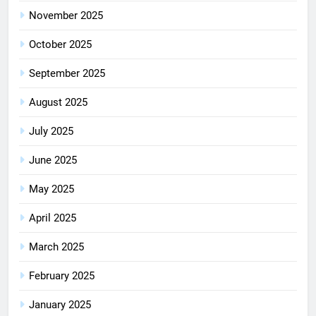
November 2025
October 2025
September 2025
August 2025
July 2025
June 2025
May 2025
April 2025
March 2025
February 2025
January 2025