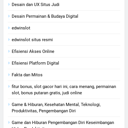
Desain dan UX Situs Judi
Desain Permainan & Budaya Digital
edwinslot
edwinslot situs resmi
Efisiensi Akses Online
Efisiensi Platform Digital
Fakta dan Mitos
fitur bonus, slot gacor hari ini, cara menang, permainan
slot, bonus putaran gratis, judi online
Game & Hiburan, Kesehatan Mental, Teknologi,
Produktivitas, Pengembangan Diri
Game dan Hiburan Pengembangan Diri Keseimbangan