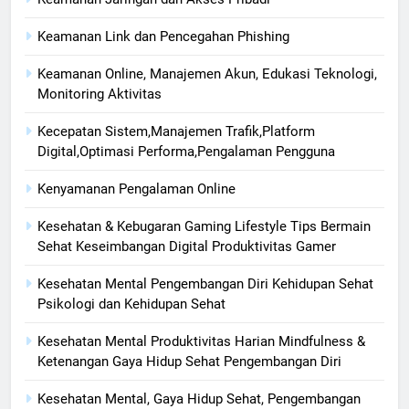
Keamanan Link dan Pencegahan Phishing
Keamanan Online, Manajemen Akun, Edukasi Teknologi,
Monitoring Aktivitas
Kecepatan Sistem,Manajemen Trafik,Platform
Digital,Optimasi Performa,Pengalaman Pengguna
Kenyamanan Pengalaman Online
Kesehatan & Kebugaran Gaming Lifestyle Tips Bermain
Sehat Keseimbangan Digital Produktivitas Gamer
Kesehatan Mental Pengembangan Diri Kehidupan Sehat
Psikologi dan Kehidupan Sehat
Kesehatan Mental Produktivitas Harian Mindfulness &
Ketenangan Gaya Hidup Sehat Pengembangan Diri
Kesehatan Mental, Gaya Hidup Sehat, Pengembangan