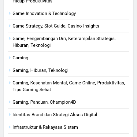
Hidup Produktivitas
Game Innovation & Technology
Game Strategy, Slot Guide, Casino Insights
Game, Pengembangan Diri, Keterampilan Strategis,
Hiburan, Teknologi
Gaming
Gaming, Hiburan, Teknologi
Gaming, Kesehatan Mental, Game Online, Produktivitas,
Tips Gaming Sehat
Gaming, Panduan, Champion4D
Identitas Brand dan Strategi Akses Digital
Infrastruktur & Rekayasa Sistem