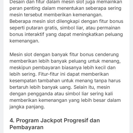
Desain dan fitur dalam mesin slot juga memainkan
peran penting dalam menentukan seberapa sering
mesin tersebut memberikan kemenangan.
Beberapa mesin slot dilengkapi dengan fitur bonus
seperti putaran gratis, simbol liar, atau permainan
bonus interaktif yang dapat meningkatkan peluang
kemenangan.
Mesin slot dengan banyak fitur bonus cenderung
memberikan lebih banyak peluang untuk menang,
meskipun pembayaran biasanya lebih kecil dan
lebih sering. Fitur-fitur ini dapat memberikan
kesempatan tambahan untuk menang tanpa harus
bertaruh lebih banyak uang. Selain itu, mesin
dengan pengganda atau simbol liar sering kali
memberikan kemenangan yang lebih besar dalam
jangka panjang.
4.
Program Jackpot Progresif dan
Pembayaran