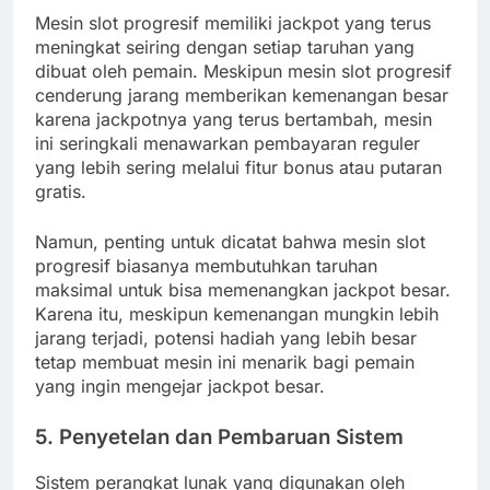
Mesin slot progresif memiliki jackpot yang terus
meningkat seiring dengan setiap taruhan yang
dibuat oleh pemain. Meskipun mesin slot progresif
cenderung jarang memberikan kemenangan besar
karena jackpotnya yang terus bertambah, mesin
ini seringkali menawarkan pembayaran reguler
yang lebih sering melalui fitur bonus atau putaran
gratis.
Namun, penting untuk dicatat bahwa mesin slot
progresif biasanya membutuhkan taruhan
maksimal untuk bisa memenangkan jackpot besar.
Karena itu, meskipun kemenangan mungkin lebih
jarang terjadi, potensi hadiah yang lebih besar
tetap membuat mesin ini menarik bagi pemain
yang ingin mengejar jackpot besar.
5.
Penyetelan dan Pembaruan Sistem
Sistem perangkat lunak yang digunakan oleh