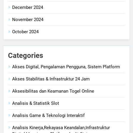
December 2024
November 2024
October 2024
Categories
Akses Digital, Pengalaman Pengguna, Sistem Platform
Akses Stabilitas & Infrastruktur 24 Jam
Aksesibilitas dan Keamanan Togel Online
Analisis & Statistik Slot
Analisis Game & Teknologi Interaktif
Analisis Kinerja,Rekayasa Keandalan,Infrastruktur