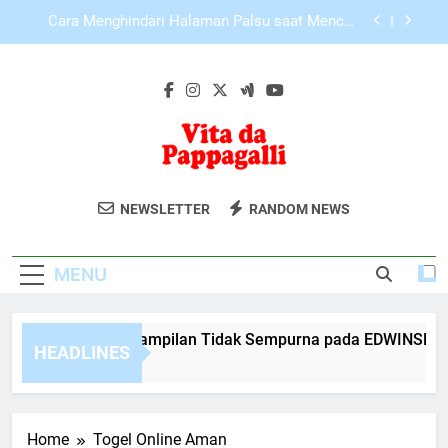
Skip
KAYA787 Alternatif sebagai Jalur Akses dengan
to
Alur yang Mudah Diikuti
content
Cara Mengakses KAYA787 Alternatif melalui
Jaringan Internet Pribadi dengan Aman
Cara Mengatasi Tampilan Tidak Sempurna pada
EDWINSLOT Link Alternatif
Cara Menghindari Halaman Palsu saat Mencari
LEBAH4D Link Alternatif
Vita Da
Pelajari Cara Merawat Burung Eksotis
KAYA787 Alternatif sebagai Jalur Akses dengan
NEWSLETTER
RANDOM NEWS
Alur yang Mudah Diikuti
Pappagalli
Anda Dengan Vita Da Pappagalli.
Cara Mengakses KAYA787 Alternatif melalui
Dapatkan Tips Perawatan, Makanan,
Jaringan Internet Pribadi dengan Aman
MENU
Dan Kesehatan Burung Paruh Bengkok.
ra Mengatasi Tampilan Tidak Sempurna pada EDWINSLOT Link
HEADLINES
Weeks Ago
Home
Togel Online Aman