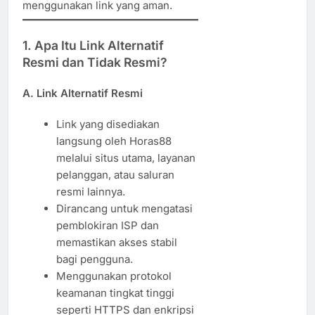
menggunakan link yang aman.
1.
Apa Itu Link Alternatif
Resmi dan Tidak Resmi?
A. Link Alternatif Resmi
Link yang disediakan
langsung oleh Horas88
melalui situs utama, layanan
pelanggan, atau saluran
resmi lainnya.
Dirancang untuk mengatasi
pemblokiran ISP dan
memastikan akses stabil
bagi pengguna.
Menggunakan protokol
keamanan tingkat tinggi
seperti HTTPS dan enkripsi