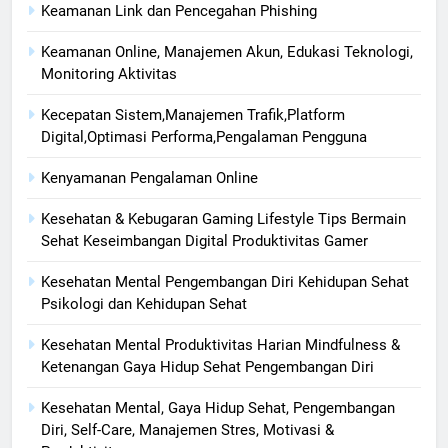
Keamanan Link dan Pencegahan Phishing
Keamanan Online, Manajemen Akun, Edukasi Teknologi,
Monitoring Aktivitas
Kecepatan Sistem,Manajemen Trafik,Platform
Digital,Optimasi Performa,Pengalaman Pengguna
Kenyamanan Pengalaman Online
Kesehatan & Kebugaran Gaming Lifestyle Tips Bermain
Sehat Keseimbangan Digital Produktivitas Gamer
Kesehatan Mental Pengembangan Diri Kehidupan Sehat
Psikologi dan Kehidupan Sehat
Kesehatan Mental Produktivitas Harian Mindfulness &
Ketenangan Gaya Hidup Sehat Pengembangan Diri
Kesehatan Mental, Gaya Hidup Sehat, Pengembangan
Diri, Self-Care, Manajemen Stres, Motivasi &