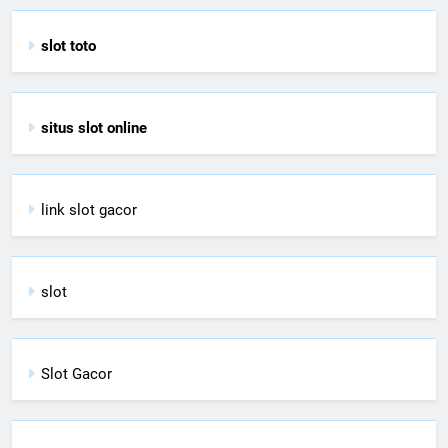
slot toto
situs slot online
link slot gacor
slot
Slot Gacor