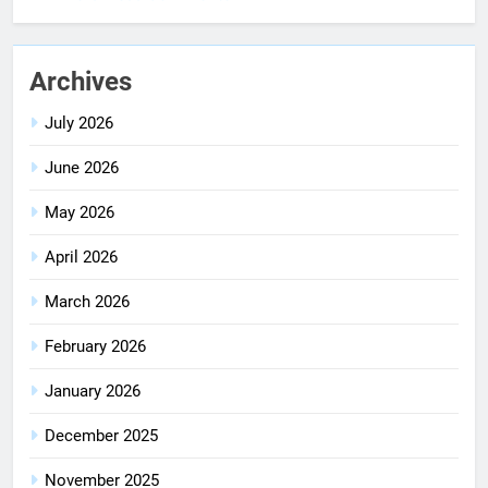
Archives
July 2026
June 2026
May 2026
April 2026
March 2026
February 2026
January 2026
December 2025
November 2025