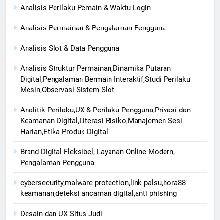
Analisis Perilaku Pemain & Waktu Login
Analisis Permainan & Pengalaman Pengguna
Analisis Slot & Data Pengguna
Analisis Struktur Permainan,Dinamika Putaran
Digital,Pengalaman Bermain Interaktif,Studi Perilaku
Mesin,Observasi Sistem Slot
Analitik Perilaku,UX & Perilaku Pengguna,Privasi dan
Keamanan Digital,Literasi Risiko,Manajemen Sesi
Harian,Etika Produk Digital
Brand Digital Fleksibel, Layanan Online Modern,
Pengalaman Pengguna
cybersecurity,malware protection,link palsu,hora88
keamanan,deteksi ancaman digital,anti phishing
Desain dan UX Situs Judi