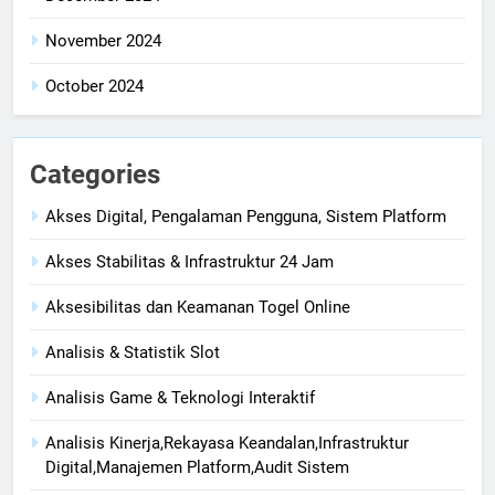
November 2024
October 2024
Categories
Akses Digital, Pengalaman Pengguna, Sistem Platform
Akses Stabilitas & Infrastruktur 24 Jam
Aksesibilitas dan Keamanan Togel Online
Analisis & Statistik Slot
Analisis Game & Teknologi Interaktif
Analisis Kinerja,Rekayasa Keandalan,Infrastruktur
Digital,Manajemen Platform,Audit Sistem