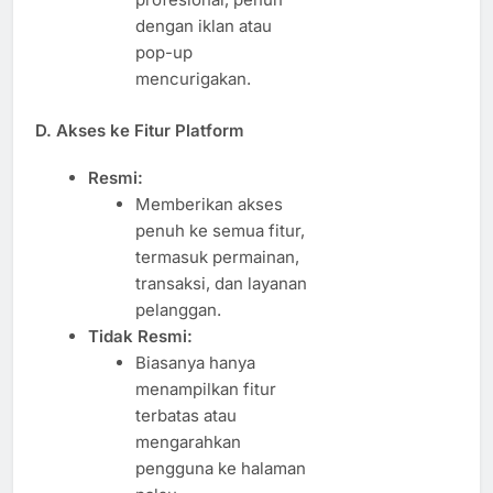
dengan iklan atau
pop-up
mencurigakan.
D. Akses ke Fitur Platform
Resmi:
Memberikan akses
penuh ke semua fitur,
termasuk permainan,
transaksi, dan layanan
pelanggan.
Tidak Resmi:
Biasanya hanya
menampilkan fitur
terbatas atau
mengarahkan
pengguna ke halaman