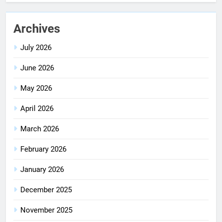
Archives
July 2026
June 2026
May 2026
April 2026
March 2026
February 2026
January 2026
December 2025
November 2025