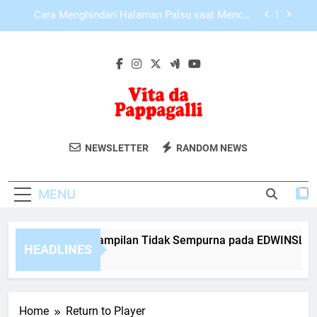
Skip
KAYA787 Alternatif sebagai Jalur Akses dengan
to
Alur yang Mudah Diikuti
content
Cara Mengakses KAYA787 Alternatif melalui
Jaringan Internet Pribadi dengan Aman
Cara Mengatasi Tampilan Tidak Sempurna pada
EDWINSLOT Link Alternatif
Cara Menghindari Halaman Palsu saat Mencari
LEBAH4D Link Alternatif
Vita Da
Pelajari Cara Merawat Burung Eksotis
KAYA787 Alternatif sebagai Jalur Akses dengan
NEWSLETTER
RANDOM NEWS
Alur yang Mudah Diikuti
Pappagalli
Anda Dengan Vita Da Pappagalli.
Cara Mengakses KAYA787 Alternatif melalui
Dapatkan Tips Perawatan, Makanan,
Jaringan Internet Pribadi dengan Aman
MENU
Dan Kesehatan Burung Paruh Bengkok.
ra Mengatasi Tampilan Tidak Sempurna pada EDWINSLOT Link 
HEADLINES
Weeks Ago
Home
Return to Player