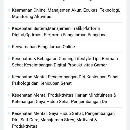
Keamanan Online, Manajemen Akun, Edukasi Teknologi,
Monitoring Aktivitas
Kecepatan Sistem,Manajemen Trafik,Platform
Digital,Optimasi Performa,Pengalaman Pengguna
Kenyamanan Pengalaman Online
Kesehatan & Kebugaran Gaming Lifestyle Tips Bermain
Sehat Keseimbangan Digital Produktivitas Gamer
Kesehatan Mental Pengembangan Diri Kehidupan Sehat
Psikologi dan Kehidupan Sehat
Kesehatan Mental Produktivitas Harian Mindfulness &
Ketenangan Gaya Hidup Sehat Pengembangan Diri
Kesehatan Mental, Gaya Hidup Sehat, Pengembangan
Diri, Self-Care, Manajemen Stres, Motivasi &
Produktivitas