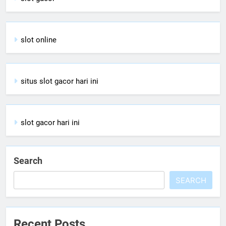
slot online
situs slot gacor hari ini
slot gacor hari ini
Search
SEARCH
Recent Posts