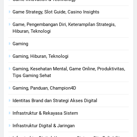
Game Strategy, Slot Guide, Casino Insights
Game, Pengembangan Diri, Keterampilan Strategis,
Hiburan, Teknologi
Gaming
Gaming, Hiburan, Teknologi
Gaming, Kesehatan Mental, Game Online, Produktivitas,
Tips Gaming Sehat
Gaming, Panduan, Champion4D
Identitas Brand dan Strategi Akses Digital
Infrastruktur & Rekayasa Sistem
Infrastruktur Digital & Jaringan