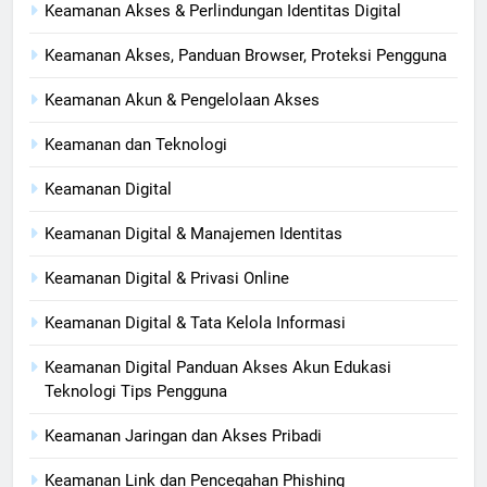
Keamanan Akses & Perlindungan Identitas Digital
Keamanan Akses, Panduan Browser, Proteksi Pengguna
Keamanan Akun & Pengelolaan Akses
Keamanan dan Teknologi
Keamanan Digital
Keamanan Digital & Manajemen Identitas
Keamanan Digital & Privasi Online
Keamanan Digital & Tata Kelola Informasi
Keamanan Digital Panduan Akses Akun Edukasi
Teknologi Tips Pengguna
Keamanan Jaringan dan Akses Pribadi
Keamanan Link dan Pencegahan Phishing