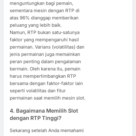
menguntungkan bagi pemain,
sementara mesin dengan RTP di
atas 96% dianggap memberikan
peluang yang lebih baik.
Namun, RTP bukan satu-satunya
faktor yang mempengaruhi hasil
permainan. Varians (volatilitas) dan
jenis permainan juga memainkan
peran penting dalam pengalaman
bermain. Oleh karena itu, pemain
harus mempertimbangkan RTP
bersama dengan faktor-faktor lain
seperti volatilitas dan fitur
permainan saat memilih mesin slot.
4.
Bagaimana Memilih Slot
dengan RTP Tinggi?
Sekarang setelah Anda memahami