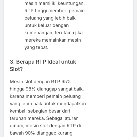
masih memiliki keuntungan,
RTP tinggi memberi pemain
peluang yang lebih baik
untuk keluar dengan
kemenangan, terutama jika
mereka memainkan mesin
yang tepat.
3.
Berapa RTP Ideal untuk
Slot?
Mesin slot dengan RTP 95%
hingga 98% dianggap sangat baik,
karena memberi pemain peluang
yang lebih baik untuk mendapatkan
kembali sebagian besar dari
taruhan mereka. Sebagai aturan
umum, mesin slot dengan RTP di
bawah 90% dianggap kurang