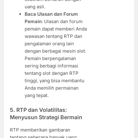
uang asli.
Baca Ulasan dan Forum
Pemain
: Ulasan dan forum
pemain dapat memberi Anda
wawasan tentang RTP dan
pengalaman orang lain
dengan berbagai mesin slot.
Pemain berpengalaman
sering berbagi informasi
tentang slot dengan RTP
tinggi, yang bisa membantu
Anda memilih permainan
yang tepat.
5.
RTP dan Volatilitas:
Menyusun Strategi Bermain
RTP memberikan gambaran
tentang seberapa banyak uang