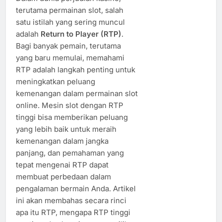
terutama permainan slot, salah
satu istilah yang sering muncul
adalah
Return to Player (RTP)
.
Bagi banyak pemain, terutama
yang baru memulai, memahami
RTP adalah langkah penting untuk
meningkatkan peluang
kemenangan dalam permainan slot
online. Mesin slot dengan RTP
tinggi bisa memberikan peluang
yang lebih baik untuk meraih
kemenangan dalam jangka
panjang, dan pemahaman yang
tepat mengenai RTP dapat
membuat perbedaan dalam
pengalaman bermain Anda. Artikel
ini akan membahas secara rinci
apa itu RTP, mengapa RTP tinggi