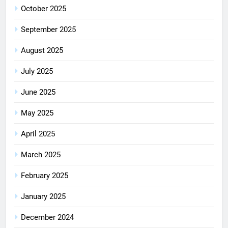
October 2025
September 2025
August 2025
July 2025
June 2025
May 2025
April 2025
March 2025
February 2025
January 2025
December 2024