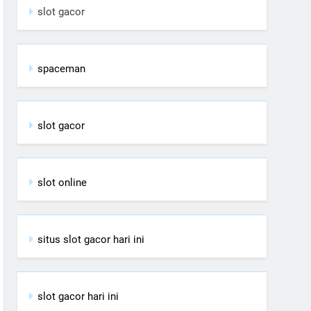
slot gacor
spaceman
slot gacor
slot online
situs slot gacor hari ini
slot gacor hari ini