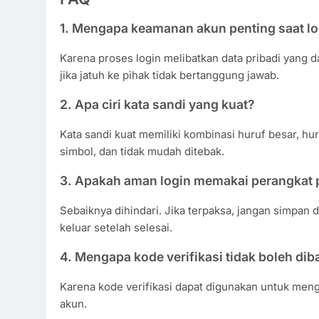
1. Mengapa keamanan akun penting saat lo
Karena proses login melibatkan data pribadi yang 
jika jatuh ke pihak tidak bertanggung jawab.
2. Apa ciri kata sandi yang kuat?
Kata sandi kuat memiliki kombinasi huruf besar, hur
simbol, dan tidak mudah ditebak.
3. Apakah aman login memakai perangkat 
Sebaiknya dihindari. Jika terpaksa, jangan simpan d
keluar setelah selesai.
4. Mengapa kode verifikasi tidak boleh di
Karena kode verifikasi dapat digunakan untuk meng
akun.