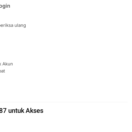
login
periksa ulang
k Akun
bat
7 untuk Akses