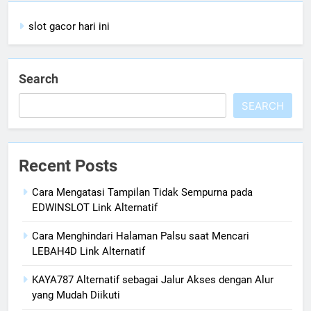
slot gacor hari ini
Search
SEARCH
Recent Posts
Cara Mengatasi Tampilan Tidak Sempurna pada
EDWINSLOT Link Alternatif
Cara Menghindari Halaman Palsu saat Mencari
LEBAH4D Link Alternatif
KAYA787 Alternatif sebagai Jalur Akses dengan Alur
yang Mudah Diikuti