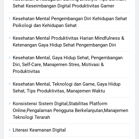
Sehat Keseimbangan Digital Produktivitas Gamer
Kesehatan Mental Pengembangan Diri Kehidupan Sehat
Psikologi dan Kehidupan Sehat
Kesehatan Mental Produktivitas Harian Mindfulness &
Ketenangan Gaya Hidup Sehat Pengembangan Diri
Kesehatan Mental, Gaya Hidup Sehat, Pengembangan
Diri, Self-Care, Manajemen Stres, Motivasi &
Produktivitas
Kesehatan Mental, Teknologi dan Game, Gaya Hidup
Sehat, Tips Produktivitas, Manajemen Waktu
Konsistensi Sistem Digital,Stabilitas Platform
Online,Pengalaman Pengguna Berkelanjutan,Manajemen
Teknologi Terarah
Literasi Keamanan Digital