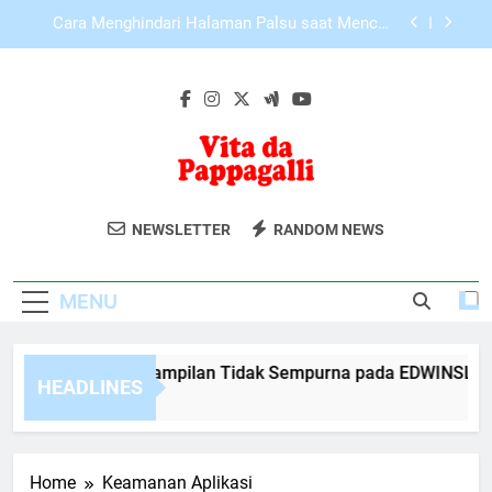
Skip
KAYA787 Alternatif sebagai Jalur Akses dengan
to
Alur yang Mudah Diikuti
content
Cara Mengakses KAYA787 Alternatif melalui
Jaringan Internet Pribadi dengan Aman
Cara Mengatasi Tampilan Tidak Sempurna pada
EDWINSLOT Link Alternatif
Cara Menghindari Halaman Palsu saat Mencari
LEBAH4D Link Alternatif
Vita Da
Pelajari Cara Merawat Burung Eksotis
KAYA787 Alternatif sebagai Jalur Akses dengan
NEWSLETTER
RANDOM NEWS
Alur yang Mudah Diikuti
Pappagalli
Anda Dengan Vita Da Pappagalli.
Cara Mengakses KAYA787 Alternatif melalui
Dapatkan Tips Perawatan, Makanan,
Jaringan Internet Pribadi dengan Aman
MENU
Dan Kesehatan Burung Paruh Bengkok.
ra Mengatasi Tampilan Tidak Sempurna pada EDWINSLOT Link
HEADLINES
Weeks Ago
Home
Keamanan Aplikasi