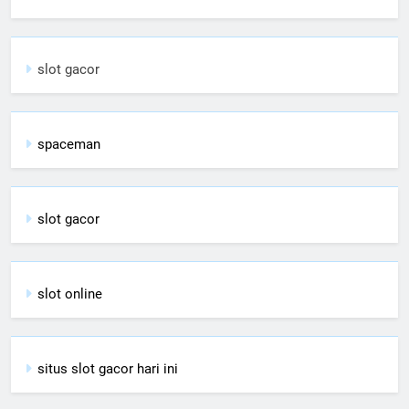
slot gacor
spaceman
slot gacor
slot online
situs slot gacor hari ini