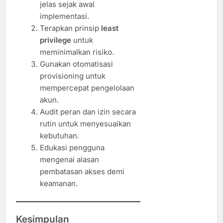
jelas sejak awal
implementasi.
Terapkan prinsip
least
privilege
untuk
meminimalkan risiko.
Gunakan otomatisasi
provisioning untuk
mempercepat pengelolaan
akun.
Audit peran dan izin secara
rutin untuk menyesuaikan
kebutuhan.
Edukasi pengguna
mengenai alasan
pembatasan akses demi
keamanan.
Kesimpulan