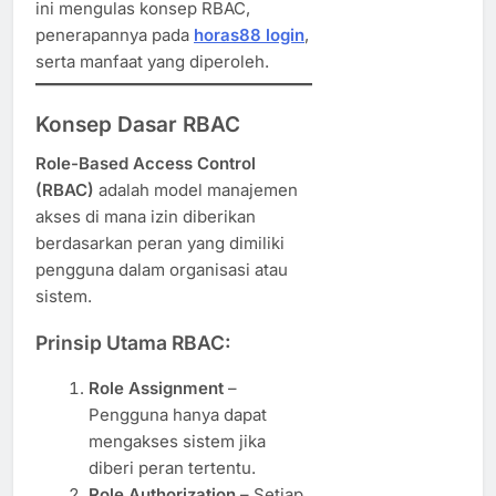
ini mengulas konsep RBAC,
penerapannya pada
horas88 login
,
serta manfaat yang diperoleh.
Konsep Dasar RBAC
Role-Based Access Control
(RBAC)
adalah model manajemen
akses di mana izin diberikan
berdasarkan peran yang dimiliki
pengguna dalam organisasi atau
sistem.
Prinsip Utama RBAC:
Role Assignment
–
Pengguna hanya dapat
mengakses sistem jika
diberi peran tertentu.
Role Authorization
– Setiap