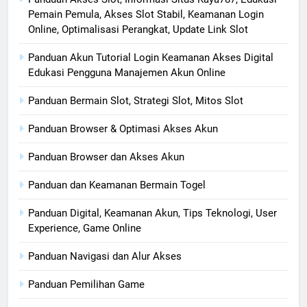
Pemain Pemula, Akses Slot Stabil, Keamanan Login
Online, Optimalisasi Perangkat, Update Link Slot
Panduan Akun Tutorial Login Keamanan Akses Digital
Edukasi Pengguna Manajemen Akun Online
Panduan Bermain Slot, Strategi Slot, Mitos Slot
Panduan Browser & Optimasi Akses Akun
Panduan Browser dan Akses Akun
Panduan dan Keamanan Bermain Togel
Panduan Digital, Keamanan Akun, Tips Teknologi, User
Experience, Game Online
Panduan Navigasi dan Alur Akses
Panduan Pemilihan Game