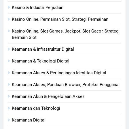
Kasino & Industri Perjudian
Kasino Online, Permainan Slot, Strategi Permainan
Kasino Online, Slot Games, Jackpot, Slot Gacor, Strategi
Bermain Slot
Keamanan & Infrastruktur Digital
Keamanan & Teknologi Digital
Keamanan Akses & Perlindungan Identitas Digital
Keamanan Akses, Panduan Browser, Proteksi Pengguna
Keamanan Akun & Pengelolaan Akses
Keamanan dan Teknologi
Keamanan Digital