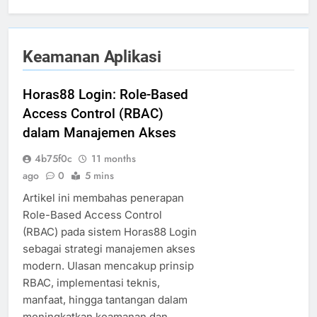
Keamanan Aplikasi
Horas88 Login: Role-Based
Access Control (RBAC)
dalam Manajemen Akses
4b75f0c
11 months
ago
0
5 mins
Artikel ini membahas penerapan
Role-Based Access Control
(RBAC) pada sistem Horas88 Login
sebagai strategi manajemen akses
modern. Ulasan mencakup prinsip
RBAC, implementasi teknis,
manfaat, hingga tantangan dalam
meningkatkan keamanan dan