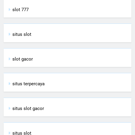
slot 777
situs slot
slot gacor
situs terpercaya
situs slot gacor
situs slot