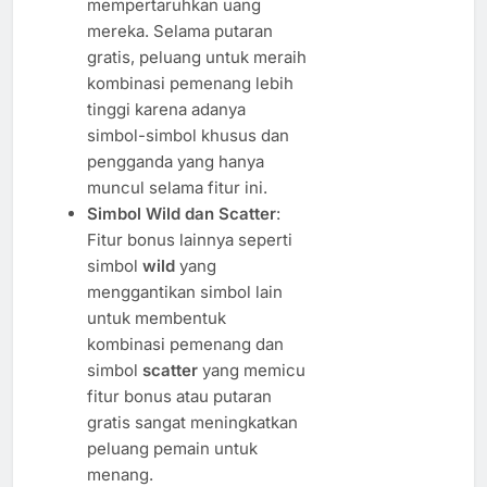
mempertaruhkan uang
mereka. Selama putaran
gratis, peluang untuk meraih
kombinasi pemenang lebih
tinggi karena adanya
simbol-simbol khusus dan
pengganda yang hanya
muncul selama fitur ini.
Simbol Wild dan Scatter
:
Fitur bonus lainnya seperti
simbol
wild
yang
menggantikan simbol lain
untuk membentuk
kombinasi pemenang dan
simbol
scatter
yang memicu
fitur bonus atau putaran
gratis sangat meningkatkan
peluang pemain untuk
menang.