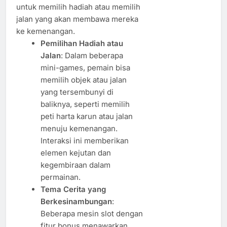
untuk memilih hadiah atau memilih
jalan yang akan membawa mereka
ke kemenangan.
Pemilihan Hadiah atau
Jalan
: Dalam beberapa
mini-games, pemain bisa
memilih objek atau jalan
yang tersembunyi di
baliknya, seperti memilih
peti harta karun atau jalan
menuju kemenangan.
Interaksi ini memberikan
elemen kejutan dan
kegembiraan dalam
permainan.
Tema Cerita yang
Berkesinambungan
:
Beberapa mesin slot dengan
fitur bonus menawarkan