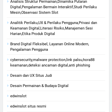
Analisis Struktur Permainan,Dinamika Putaran
Digital,Pengalaman Bermain Interaktif,Studi Perilaku
Mesin,Observasi Sistem Slot
Analitik Perilaku,UX & Perilaku Pengguna,Privasi dan
Keamanan Digital,Literasi Risiko,Manajemen Sesi
Harian,Etika Produk Digital
Brand Digital Fleksibel, Layanan Online Modern,
Pengalaman Pengguna
cybersecurity,malware protection,link palsu,hora88
keamanan,deteksi ancaman digital,anti phishing
Desain dan UX Situs Judi
Desain Permainan & Budaya Digital
edwinslot
edwinslot situs resmi