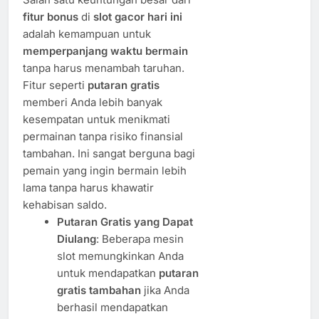
fitur bonus
di
slot gacor hari ini
adalah kemampuan untuk
memperpanjang waktu bermain
tanpa harus menambah taruhan.
Fitur seperti
putaran gratis
memberi Anda lebih banyak
kesempatan untuk menikmati
permainan tanpa risiko finansial
tambahan. Ini sangat berguna bagi
pemain yang ingin bermain lebih
lama tanpa harus khawatir
kehabisan saldo.
Putaran Gratis yang Dapat
Diulang
: Beberapa mesin
slot memungkinkan Anda
untuk mendapatkan
putaran
gratis tambahan
jika Anda
berhasil mendapatkan