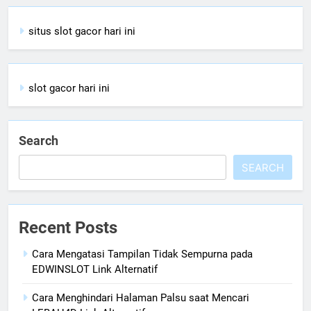
situs slot gacor hari ini
slot gacor hari ini
Search
SEARCH
Recent Posts
Cara Mengatasi Tampilan Tidak Sempurna pada
EDWINSLOT Link Alternatif
Cara Menghindari Halaman Palsu saat Mencari