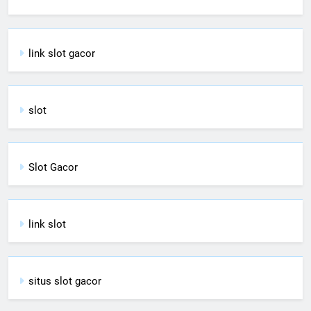
link slot gacor
slot
Slot Gacor
link slot
situs slot gacor