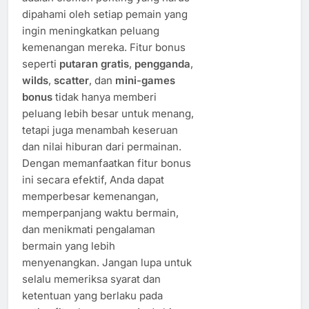
dipahami oleh setiap pemain yang
ingin meningkatkan peluang
kemenangan mereka. Fitur bonus
seperti
putaran gratis
,
pengganda
,
wilds
,
scatter
, dan
mini-games
bonus
tidak hanya memberi
peluang lebih besar untuk menang,
tetapi juga menambah keseruan
dan nilai hiburan dari permainan.
Dengan memanfaatkan fitur bonus
ini secara efektif, Anda dapat
memperbesar kemenangan,
memperpanjang waktu bermain,
dan menikmati pengalaman
bermain yang lebih
menyenangkan. Jangan lupa untuk
selalu memeriksa syarat dan
ketentuan yang berlaku pada