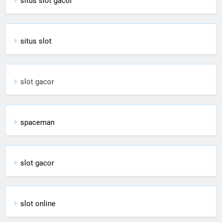
situs slot gacor
situs slot
slot gacor
spaceman
slot gacor
slot online