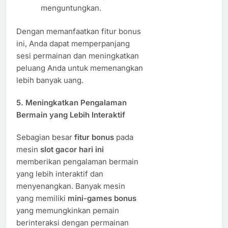
menguntungkan.
Dengan memanfaatkan fitur bonus
ini, Anda dapat memperpanjang
sesi permainan dan meningkatkan
peluang Anda untuk memenangkan
lebih banyak uang.
5.
Meningkatkan Pengalaman
Bermain yang Lebih Interaktif
Sebagian besar
fitur bonus
pada
mesin
slot gacor hari ini
memberikan pengalaman bermain
yang lebih interaktif dan
menyenangkan. Banyak mesin
yang memiliki
mini-games bonus
yang memungkinkan pemain
berinteraksi dengan permainan