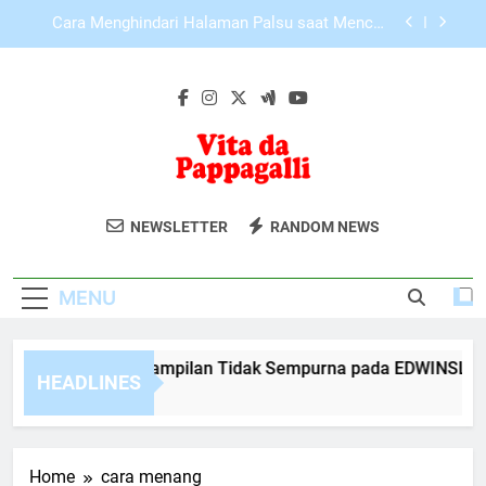
Skip
KAYA787 Alternatif sebagai Jalur Akses dengan
to
Alur yang Mudah Diikuti
content
Cara Mengakses KAYA787 Alternatif melalui
Jaringan Internet Pribadi dengan Aman
Cara Mengatasi Tampilan Tidak Sempurna pada
EDWINSLOT Link Alternatif
Cara Menghindari Halaman Palsu saat Mencari
LEBAH4D Link Alternatif
Vita Da
Pelajari Cara Merawat Burung Eksotis
KAYA787 Alternatif sebagai Jalur Akses dengan
NEWSLETTER
RANDOM NEWS
Alur yang Mudah Diikuti
Pappagalli
Anda Dengan Vita Da Pappagalli.
Cara Mengakses KAYA787 Alternatif melalui
Dapatkan Tips Perawatan, Makanan,
Jaringan Internet Pribadi dengan Aman
MENU
Dan Kesehatan Burung Paruh Bengkok.
ra Mengatasi Tampilan Tidak Sempurna pada EDWINSLOT Link 
HEADLINES
Weeks Ago
Home
cara menang