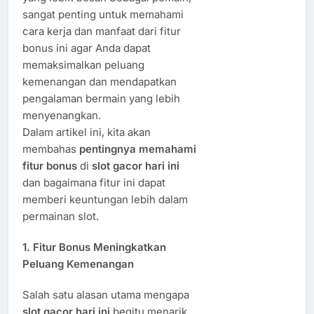
sangat penting untuk memahami
cara kerja dan manfaat dari fitur
bonus ini agar Anda dapat
memaksimalkan peluang
kemenangan dan mendapatkan
pengalaman bermain yang lebih
menyenangkan.
Dalam artikel ini, kita akan
membahas
pentingnya memahami
fitur bonus
di
slot gacor hari ini
dan bagaimana fitur ini dapat
memberi keuntungan lebih dalam
permainan slot.
1.
Fitur Bonus Meningkatkan
Peluang Kemenangan
Salah satu alasan utama mengapa
slot gacor hari ini
begitu menarik