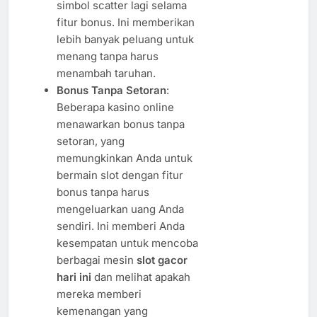
simbol scatter lagi selama
fitur bonus. Ini memberikan
lebih banyak peluang untuk
menang tanpa harus
menambah taruhan.
Bonus Tanpa Setoran
:
Beberapa kasino online
menawarkan bonus tanpa
setoran, yang
memungkinkan Anda untuk
bermain slot dengan fitur
bonus tanpa harus
mengeluarkan uang Anda
sendiri. Ini memberi Anda
kesempatan untuk mencoba
berbagai mesin
slot gacor
hari ini
dan melihat apakah
mereka memberi
kemenangan yang