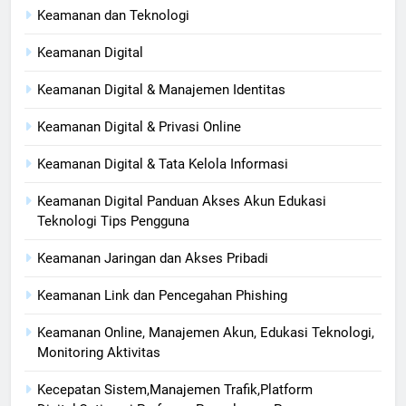
Keamanan dan Teknologi
Keamanan Digital
Keamanan Digital & Manajemen Identitas
Keamanan Digital & Privasi Online
Keamanan Digital & Tata Kelola Informasi
Keamanan Digital Panduan Akses Akun Edukasi
Teknologi Tips Pengguna
Keamanan Jaringan dan Akses Pribadi
Keamanan Link dan Pencegahan Phishing
Keamanan Online, Manajemen Akun, Edukasi Teknologi,
Monitoring Aktivitas
Kecepatan Sistem,Manajemen Trafik,Platform