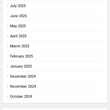
July 2025
June 2025
May 2025
April 2025
March 2025
February 2025
January 2025
December 2024
November 2024
October 2024