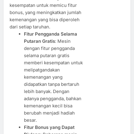
kesempatan untuk memicu fitur
bonus, yang meningkatkan jumlah
kemenangan yang bisa diperoleh
dari setiap taruhan.
Fitur Pengganda Selama
Putaran Gratis
: Mesin
dengan fitur pengganda
selama putaran gratis
memberi kesempatan untuk
melipatgandakan
kemenangan yang
didapatkan tanpa bertaruh
lebih banyak. Dengan
adanya pengganda, bahkan
kemenangan kecil bisa
berubah menjadi hadiah
besar.
Fitur Bonus yang Dapat