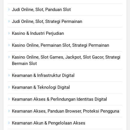
Judi Online, Slot, Panduan Slot
Judi Online, Slot, Strategi Permainan
Kasino & Industri Perjudian
Kasino Online, Permainan Slot, Strategi Permainan
Kasino Online, Slot Games, Jackpot, Slot Gacor, Strategi
Bermain Slot
Keamanan & Infrastruktur Digital
Keamanan & Teknologi Digital
Keamanan Akses & Perlindungan Identitas Digital
Keamanan Akses, Panduan Browser, Proteksi Pengguna
Keamanan Akun & Pengelolaan Akses