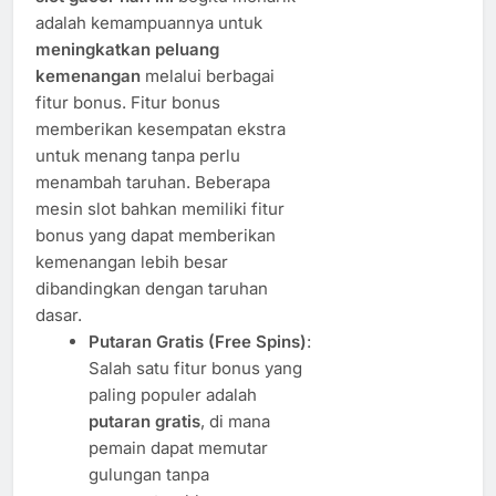
adalah kemampuannya untuk
meningkatkan peluang
kemenangan
melalui berbagai
fitur bonus. Fitur bonus
memberikan kesempatan ekstra
untuk menang tanpa perlu
menambah taruhan. Beberapa
mesin slot bahkan memiliki fitur
bonus yang dapat memberikan
kemenangan lebih besar
dibandingkan dengan taruhan
dasar.
Putaran Gratis (Free Spins)
:
Salah satu fitur bonus yang
paling populer adalah
putaran gratis
, di mana
pemain dapat memutar
gulungan tanpa