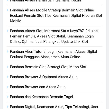
Panduan Akses Harian dan Keamanan Akun
Panduan Akses Mobile Strategi Bermain Slot Online
Edukasi Pemain Slot Tips Keamanan Digital Hiburan Slot
Mobile
Panduan Akses Slot, Informasi Situs Kaya787, Edukasi
Pemain Pemula, Akses Slot Stabil, Keamanan Login
Online, Optimalisasi Perangkat, Update Link Slot
Panduan Akun Tutorial Login Keamanan Akses Digital
Edukasi Pengguna Manajemen Akun Online
Panduan Bermain Slot, Strategi Slot, Mitos Slot
Panduan Browser & Optimasi Akses Akun
Panduan Browser dan Akses Akun
Panduan dan Keamanan Bermain Togel
Panduan Digital, Keamanan Akun, Tips Teknologi, User