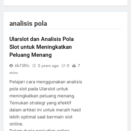
analisis pola
Ularslot dan Analisis Pola
Slot untuk Meningkatkan
Peluang Menang
4b75f0c
2 years ago
0
7
mins
Pelajari cara menggunakan analisis
pola slot pada Ularslot untuk
meningkatkan peluang menang.
Temukan strategi yang efektif
dalam artikel ini untuk meraih hasil
lebih optimal saat bermain slot
online.
Dalam dunia perjudian online,