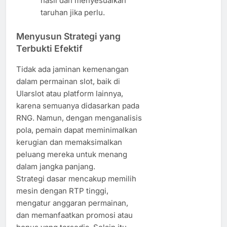
hasil dan menyesuaikan
taruhan jika perlu.
Menyusun Strategi yang
Terbukti Efektif
Tidak ada jaminan kemenangan
dalam permainan slot, baik di
Ularslot atau platform lainnya,
karena semuanya didasarkan pada
RNG. Namun, dengan menganalisis
pola, pemain dapat meminimalkan
kerugian dan memaksimalkan
peluang mereka untuk menang
dalam jangka panjang.
Strategi dasar mencakup memilih
mesin dengan RTP tinggi,
mengatur anggaran permainan,
dan memanfaatkan promosi atau