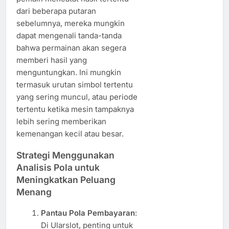
dari beberapa putaran
sebelumnya, mereka mungkin
dapat mengenali tanda-tanda
bahwa permainan akan segera
memberi hasil yang
menguntungkan. Ini mungkin
termasuk urutan simbol tertentu
yang sering muncul, atau periode
tertentu ketika mesin tampaknya
lebih sering memberikan
kemenangan kecil atau besar.
Strategi Menggunakan
Analisis Pola untuk
Meningkatkan Peluang
Menang
Pantau Pola Pembayaran
:
Di Ularslot, penting untuk