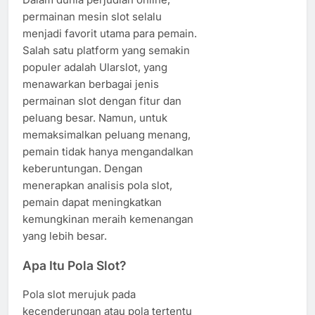
permainan mesin slot selalu
menjadi favorit utama para pemain.
Salah satu platform yang semakin
populer adalah Ularslot, yang
menawarkan berbagai jenis
permainan slot dengan fitur dan
peluang besar. Namun, untuk
memaksimalkan peluang menang,
pemain tidak hanya mengandalkan
keberuntungan. Dengan
menerapkan analisis pola slot,
pemain dapat meningkatkan
kemungkinan meraih kemenangan
yang lebih besar.
Apa Itu Pola Slot?
Pola slot merujuk pada
kecenderungan atau pola tertentu