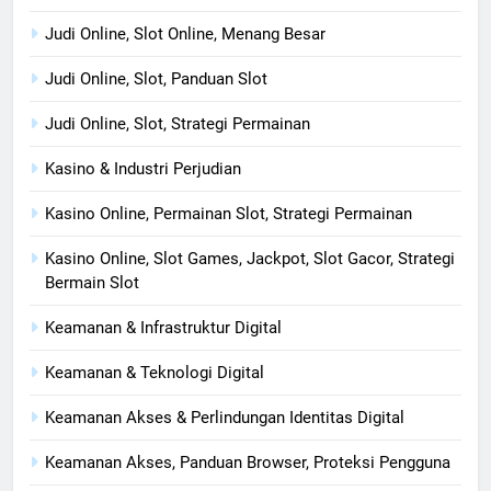
Judi Online, Slot Online, Menang Besar
Judi Online, Slot, Panduan Slot
Judi Online, Slot, Strategi Permainan
Kasino & Industri Perjudian
Kasino Online, Permainan Slot, Strategi Permainan
Kasino Online, Slot Games, Jackpot, Slot Gacor, Strategi
Bermain Slot
Keamanan & Infrastruktur Digital
Keamanan & Teknologi Digital
Keamanan Akses & Perlindungan Identitas Digital
Keamanan Akses, Panduan Browser, Proteksi Pengguna