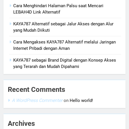
Cara Menghindari Halaman Palsu saat Mencari
LEBAH4D Link Alternatif
KAYA787 Alternatif sebagai Jalur Akses dengan Alur
yang Mudah Diikuti
Cara Mengakses KAYA787 Alternatif melalui Jaringan
Internet Pribadi dengan Aman
KAYA787 sebagai Brand Digital dengan Konsep Akses
yang Terarah dan Mudah Dipahami
Recent Comments
A WordPress Commenter
on
Hello world!
Archives