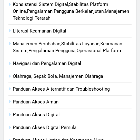
Konsistensi Sistem Digital,Stabilitas Platform
Online,Pengalaman Pengguna Berkelanjutan,Manajemen
Teknologi Terarah
Literasi Keamanan Digital
Manajemen Perubahan,Stabilitas Layanan,Keamanan
Sistem,Pengalaman Pengguna,Operasional Platform
Navigasi dan Pengalaman Digital
Olahraga, Sepak Bola, Manajemen Olahraga
Panduan Akses Alternatif dan Troubleshooting
Panduan Akses Aman
Panduan Akses Digital
Panduan Akses Digital Pemula