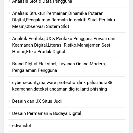
Analisis Slot & Data Pengguna
Analisis Struktur Permainan,Dinamika Putaran
Digital,Pengalaman Bermain Interaktif,Studi Perilaku
Mesin,Observasi Sistem Slot
Analitik Perilaku,UX & Perilaku Pengguna,Privasi dan
Keamanan Digital,Literasi Risiko,Manajemen Sesi
Harian,Etika Produk Digital
Brand Digital Fleksibel, Layanan Online Modern,
Pengalaman Pengguna
cybersecurity,malware protection,link palsu,hora88
keamanan,deteksi ancaman digital,anti phishing
Desain dan UX Situs Judi
Desain Permainan & Budaya Digital
edwinslot