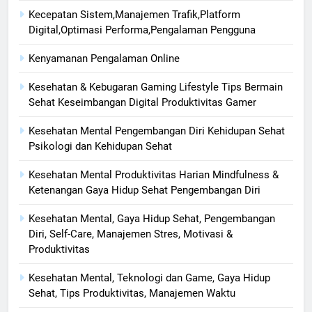
Kecepatan Sistem,Manajemen Trafik,Platform
Digital,Optimasi Performa,Pengalaman Pengguna
Kenyamanan Pengalaman Online
Kesehatan & Kebugaran Gaming Lifestyle Tips Bermain
Sehat Keseimbangan Digital Produktivitas Gamer
Kesehatan Mental Pengembangan Diri Kehidupan Sehat
Psikologi dan Kehidupan Sehat
Kesehatan Mental Produktivitas Harian Mindfulness &
Ketenangan Gaya Hidup Sehat Pengembangan Diri
Kesehatan Mental, Gaya Hidup Sehat, Pengembangan
Diri, Self-Care, Manajemen Stres, Motivasi &
Produktivitas
Kesehatan Mental, Teknologi dan Game, Gaya Hidup
Sehat, Tips Produktivitas, Manajemen Waktu