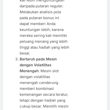
kali lebih menguntungkan
daripada putaran reguler.
Melakukan analisis pola
pada putaran bonus ini
dapat memberi Anda
keuntungan lebih, karena
mereka sering kali memiliki
peluang menang yang lebih
tinggi atau hadiah yang lebih
besar.
Bertaruh pada Mesin
dengan Volatilitas
Menengah
: Mesin slot
dengan volatilitas
menengah cenderung
memberi kombinasi
kemenangan secara teratur,
tetapi dengan hadiah yang
cukup besar. Memilih mesin