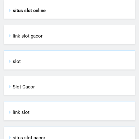
situs slot online
link slot gacor
slot
Slot Gacor
link slot
situs slot gacor