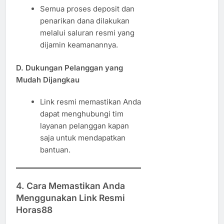
Semua proses deposit dan
penarikan dana dilakukan
melalui saluran resmi yang
dijamin keamanannya.
D. Dukungan Pelanggan yang
Mudah Dijangkau
Link resmi memastikan Anda
dapat menghubungi tim
layanan pelanggan kapan
saja untuk mendapatkan
bantuan.
4.
Cara Memastikan Anda
Menggunakan Link Resmi
Horas88