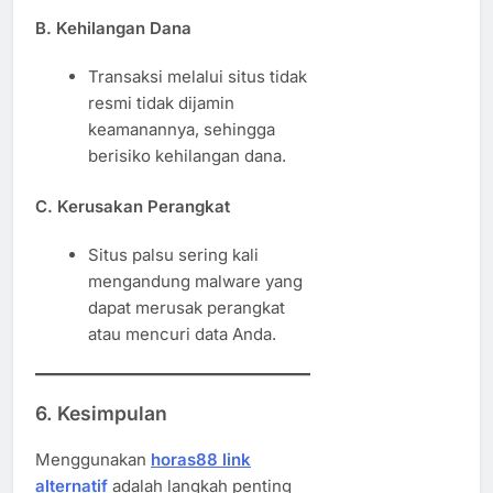
B. Kehilangan Dana
Transaksi melalui situs tidak
resmi tidak dijamin
keamanannya, sehingga
berisiko kehilangan dana.
C. Kerusakan Perangkat
Situs palsu sering kali
mengandung malware yang
dapat merusak perangkat
atau mencuri data Anda.
6.
Kesimpulan
Menggunakan
horas88 link
alternatif
adalah langkah penting