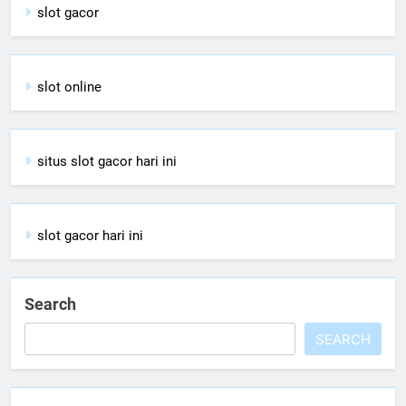
slot gacor
slot online
situs slot gacor hari ini
slot gacor hari ini
Search
SEARCH