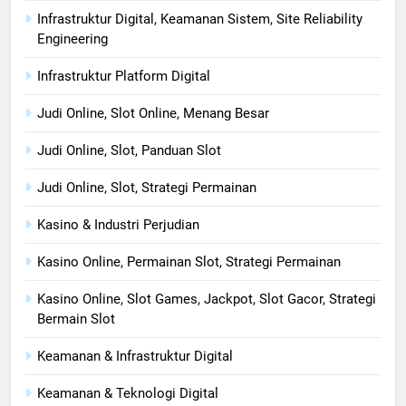
Infrastruktur Digital, Keamanan Sistem, Site Reliability
Engineering
Infrastruktur Platform Digital
Judi Online, Slot Online, Menang Besar
Judi Online, Slot, Panduan Slot
Judi Online, Slot, Strategi Permainan
Kasino & Industri Perjudian
Kasino Online, Permainan Slot, Strategi Permainan
Kasino Online, Slot Games, Jackpot, Slot Gacor, Strategi
Bermain Slot
Keamanan & Infrastruktur Digital
Keamanan & Teknologi Digital