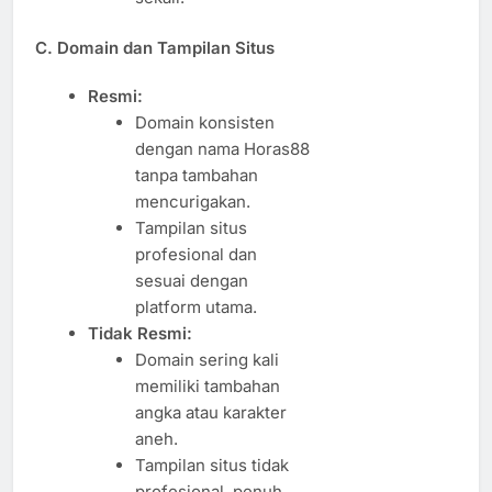
C. Domain dan Tampilan Situs
Resmi:
Domain konsisten
dengan nama Horas88
tanpa tambahan
mencurigakan.
Tampilan situs
profesional dan
sesuai dengan
platform utama.
Tidak Resmi:
Domain sering kali
memiliki tambahan
angka atau karakter
aneh.
Tampilan situs tidak
profesional, penuh