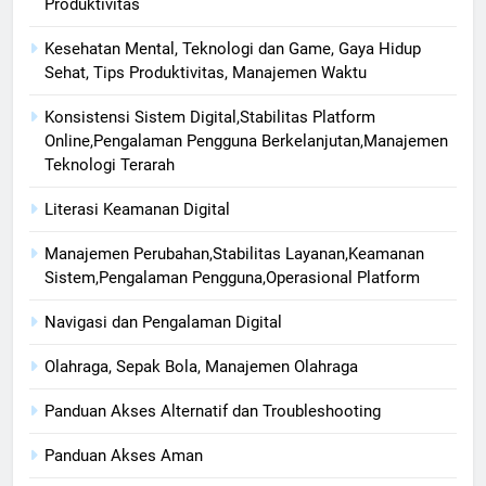
Produktivitas
Kesehatan Mental, Teknologi dan Game, Gaya Hidup
Sehat, Tips Produktivitas, Manajemen Waktu
Konsistensi Sistem Digital,Stabilitas Platform
Online,Pengalaman Pengguna Berkelanjutan,Manajemen
Teknologi Terarah
Literasi Keamanan Digital
Manajemen Perubahan,Stabilitas Layanan,Keamanan
Sistem,Pengalaman Pengguna,Operasional Platform
Navigasi dan Pengalaman Digital
Olahraga, Sepak Bola, Manajemen Olahraga
Panduan Akses Alternatif dan Troubleshooting
Panduan Akses Aman