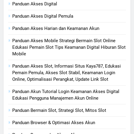
Panduan Akses Digital
Panduan Akses Digital Pemula
Panduan Akses Harian dan Keamanan Akun
Panduan Akses Mobile Strategi Bermain Slot Online
Edukasi Pemain Slot Tips Keamanan Digital Hiburan Slot
Mobile
Panduan Akses Slot, Informasi Situs Kaya787, Edukasi
Pemain Pemula, Akses Slot Stabil, Keamanan Login
Online, Optimalisasi Perangkat, Update Link Slot
Panduan Akun Tutorial Login Keamanan Akses Digital
Edukasi Pengguna Manajemen Akun Online
Panduan Bermain Slot, Strategi Slot, Mitos Slot
Panduan Browser & Optimasi Akses Akun