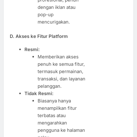
dengan iklan atau
pop-up
mencurigakan.
D. Akses ke Fitur Platform
Resmi:
Memberikan akses
penuh ke semua fitur,
termasuk permainan,
transaksi, dan layanan
pelanggan.
Tidak Resmi:
Biasanya hanya
menampilkan fitur
terbatas atau
mengarahkan
pengguna ke halaman