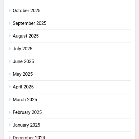
October 2025
September 2025
August 2025
July 2025
June 2025
May 2025
April 2025
March 2025
February 2025
January 2025
December 2024