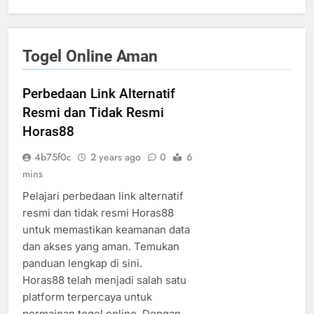
Togel Online Aman
Perbedaan Link Alternatif
Resmi dan Tidak Resmi
Horas88
4b75f0c
2 years ago
0
6
mins
Pelajari perbedaan link alternatif
resmi dan tidak resmi Horas88
untuk memastikan keamanan data
dan akses yang aman. Temukan
panduan lengkap di sini.
Horas88 telah menjadi salah satu
platform terpercaya untuk
permainan togel online. Dengan