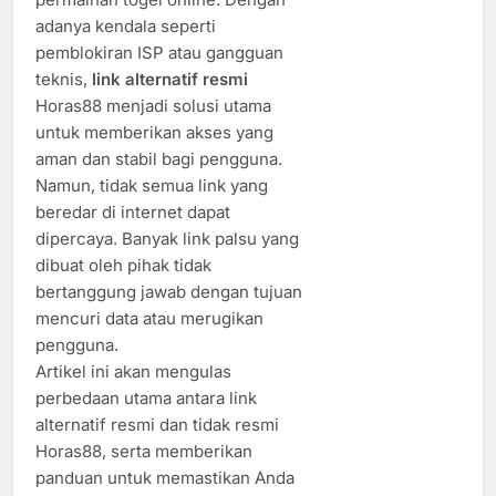
adanya kendala seperti
pemblokiran ISP atau gangguan
teknis,
link alternatif resmi
Horas88 menjadi solusi utama
untuk memberikan akses yang
aman dan stabil bagi pengguna.
Namun, tidak semua link yang
beredar di internet dapat
dipercaya. Banyak link palsu yang
dibuat oleh pihak tidak
bertanggung jawab dengan tujuan
mencuri data atau merugikan
pengguna.
Artikel ini akan mengulas
perbedaan utama antara link
alternatif resmi dan tidak resmi
Horas88, serta memberikan
panduan untuk memastikan Anda