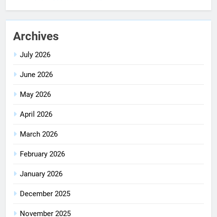
Archives
July 2026
June 2026
May 2026
April 2026
March 2026
February 2026
January 2026
December 2025
November 2025