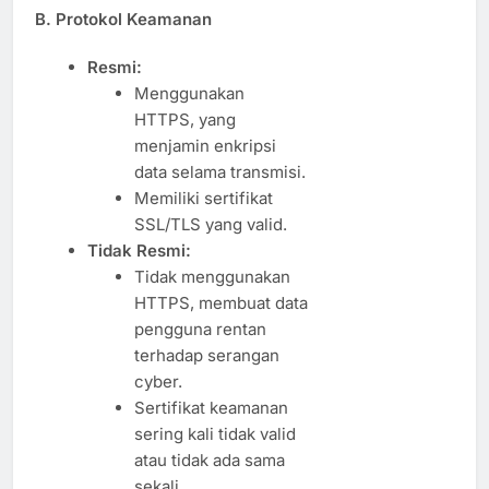
B. Protokol Keamanan
Resmi:
Menggunakan
HTTPS, yang
menjamin enkripsi
data selama transmisi.
Memiliki sertifikat
SSL/TLS yang valid.
Tidak Resmi:
Tidak menggunakan
HTTPS, membuat data
pengguna rentan
terhadap serangan
cyber.
Sertifikat keamanan
sering kali tidak valid
atau tidak ada sama
sekali.