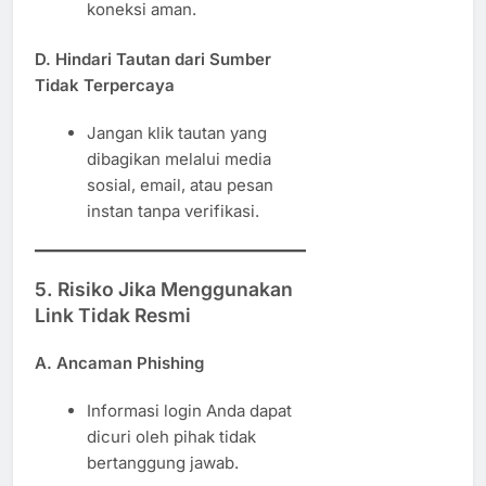
koneksi aman.
D. Hindari Tautan dari Sumber
Tidak Terpercaya
Jangan klik tautan yang
dibagikan melalui media
sosial, email, atau pesan
instan tanpa verifikasi.
5.
Risiko Jika Menggunakan
Link Tidak Resmi
A. Ancaman Phishing
Informasi login Anda dapat
dicuri oleh pihak tidak
bertanggung jawab.