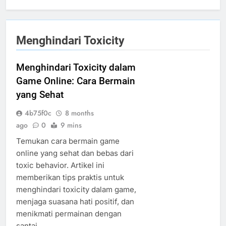
Menghindari Toxicity
Menghindari Toxicity dalam
Game Online: Cara Bermain
yang Sehat
4b75f0c
8 months
ago
0
9 mins
Temukan cara bermain game
online yang sehat dan bebas dari
toxic behavior. Artikel ini
memberikan tips praktis untuk
menghindari toxicity dalam game,
menjaga suasana hati positif, dan
menikmati permainan dengan
santai.