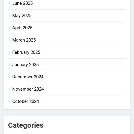
June 2025
May 2025
April 2025
March 2025
February 2025
January 2025
December 2024
November 2024
October 2024
Categories