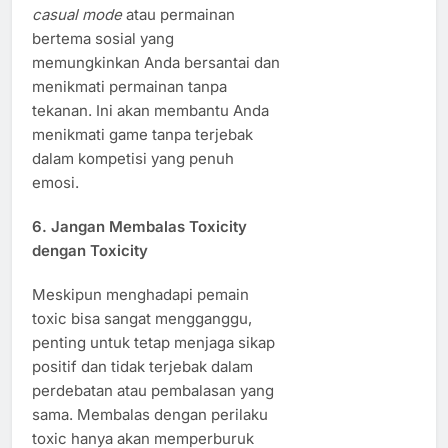
casual mode
atau permainan
bertema sosial yang
memungkinkan Anda bersantai dan
menikmati permainan tanpa
tekanan. Ini akan membantu Anda
menikmati game tanpa terjebak
dalam kompetisi yang penuh
emosi.
6. Jangan Membalas Toxicity
dengan Toxicity
Meskipun menghadapi pemain
toxic bisa sangat mengganggu,
penting untuk tetap menjaga sikap
positif dan tidak terjebak dalam
perdebatan atau pembalasan yang
sama. Membalas dengan perilaku
toxic hanya akan memperburuk