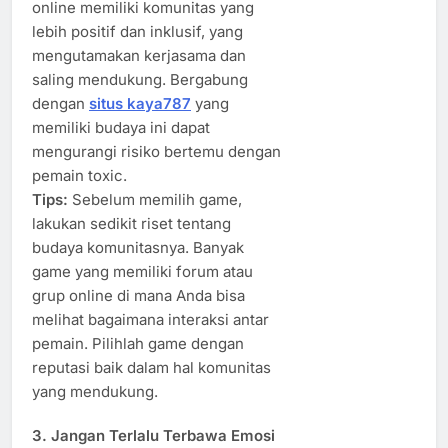
online memiliki komunitas yang
lebih positif dan inklusif, yang
mengutamakan kerjasama dan
saling mendukung. Bergabung
dengan
situs kaya787
yang
memiliki budaya ini dapat
mengurangi risiko bertemu dengan
pemain toxic.
Tips:
Sebelum memilih game,
lakukan sedikit riset tentang
budaya komunitasnya. Banyak
game yang memiliki forum atau
grup online di mana Anda bisa
melihat bagaimana interaksi antar
pemain. Pilihlah game dengan
reputasi baik dalam hal komunitas
yang mendukung.
3. Jangan Terlalu Terbawa Emosi