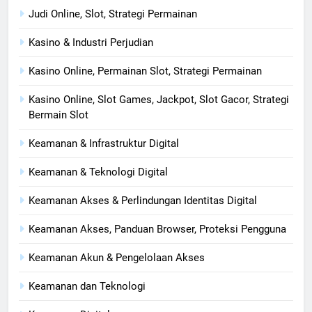
Judi Online, Slot, Strategi Permainan
Kasino & Industri Perjudian
Kasino Online, Permainan Slot, Strategi Permainan
Kasino Online, Slot Games, Jackpot, Slot Gacor, Strategi
Bermain Slot
Keamanan & Infrastruktur Digital
Keamanan & Teknologi Digital
Keamanan Akses & Perlindungan Identitas Digital
Keamanan Akses, Panduan Browser, Proteksi Pengguna
Keamanan Akun & Pengelolaan Akses
Keamanan dan Teknologi