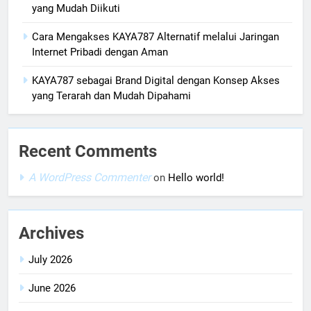
yang Mudah Diikuti
Cara Mengakses KAYA787 Alternatif melalui Jaringan
Internet Pribadi dengan Aman
KAYA787 sebagai Brand Digital dengan Konsep Akses
yang Terarah dan Mudah Dipahami
Recent Comments
A WordPress Commenter
on
Hello world!
Archives
July 2026
June 2026