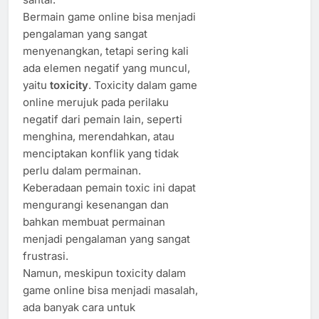
Bermain game online bisa menjadi
pengalaman yang sangat
menyenangkan, tetapi sering kali
ada elemen negatif yang muncul,
yaitu
toxicity
. Toxicity dalam game
online merujuk pada perilaku
negatif dari pemain lain, seperti
menghina, merendahkan, atau
menciptakan konflik yang tidak
perlu dalam permainan.
Keberadaan pemain toxic ini dapat
mengurangi kesenangan dan
bahkan membuat permainan
menjadi pengalaman yang sangat
frustrasi.
Namun, meskipun toxicity dalam
game online bisa menjadi masalah,
ada banyak cara untuk