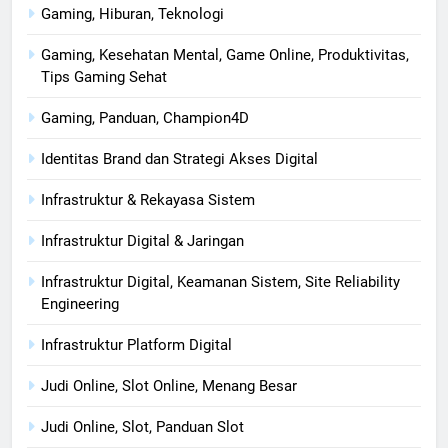
Gaming, Hiburan, Teknologi
Gaming, Kesehatan Mental, Game Online, Produktivitas,
Tips Gaming Sehat
Gaming, Panduan, Champion4D
Identitas Brand dan Strategi Akses Digital
Infrastruktur & Rekayasa Sistem
Infrastruktur Digital & Jaringan
Infrastruktur Digital, Keamanan Sistem, Site Reliability
Engineering
Infrastruktur Platform Digital
Judi Online, Slot Online, Menang Besar
Judi Online, Slot, Panduan Slot