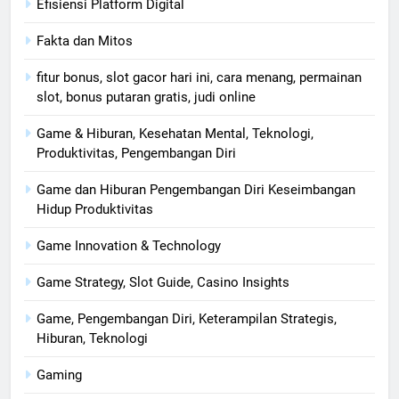
Efisiensi Platform Digital
Fakta dan Mitos
fitur bonus, slot gacor hari ini, cara menang, permainan
slot, bonus putaran gratis, judi online
Game & Hiburan, Kesehatan Mental, Teknologi,
Produktivitas, Pengembangan Diri
Game dan Hiburan Pengembangan Diri Keseimbangan
Hidup Produktivitas
Game Innovation & Technology
Game Strategy, Slot Guide, Casino Insights
Game, Pengembangan Diri, Keterampilan Strategis,
Hiburan, Teknologi
Gaming