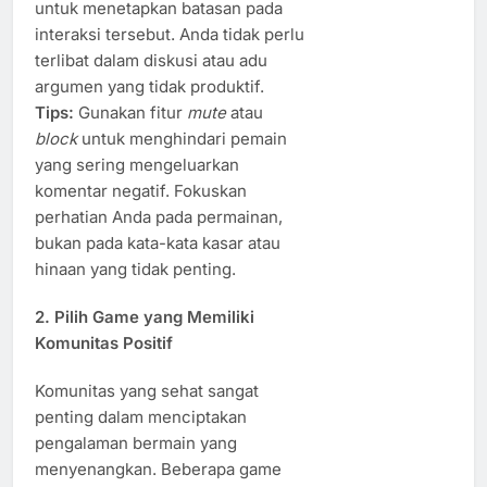
untuk menetapkan batasan pada
interaksi tersebut. Anda tidak perlu
terlibat dalam diskusi atau adu
argumen yang tidak produktif.
Tips:
Gunakan fitur
mute
atau
block
untuk menghindari pemain
yang sering mengeluarkan
komentar negatif. Fokuskan
perhatian Anda pada permainan,
bukan pada kata-kata kasar atau
hinaan yang tidak penting.
2. Pilih Game yang Memiliki
Komunitas Positif
Komunitas yang sehat sangat
penting dalam menciptakan
pengalaman bermain yang
menyenangkan. Beberapa game