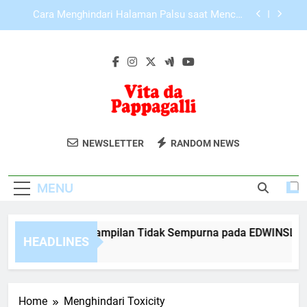
Skip
KAYA787 Alternatif sebagai Jalur Akses dengan
to
Alur yang Mudah Diikuti
content
Cara Mengakses KAYA787 Alternatif melalui
Jaringan Internet Pribadi dengan Aman
Cara Mengatasi Tampilan Tidak Sempurna pada
EDWINSLOT Link Alternatif
Cara Menghindari Halaman Palsu saat Mencari
LEBAH4D Link Alternatif
Vita Da
Pelajari Cara Merawat Burung Eksotis
KAYA787 Alternatif sebagai Jalur Akses dengan
NEWSLETTER
RANDOM NEWS
Alur yang Mudah Diikuti
Pappagalli
Anda Dengan Vita Da Pappagalli.
Cara Mengakses KAYA787 Alternatif melalui
Dapatkan Tips Perawatan, Makanan,
Jaringan Internet Pribadi dengan Aman
MENU
Dan Kesehatan Burung Paruh Bengkok.
ra Mengatasi Tampilan Tidak Sempurna pada EDWINSLOT Link
HEADLINES
Weeks Ago
Home
Menghindari Toxicity