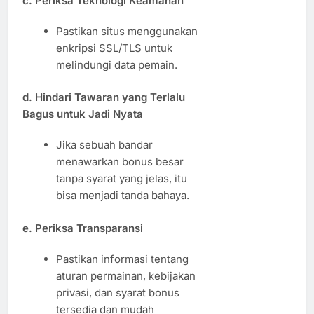
c. Periksa Teknologi Keamanan
Pastikan situs menggunakan
enkripsi SSL/TLS untuk
melindungi data pemain.
d. Hindari Tawaran yang Terlalu
Bagus untuk Jadi Nyata
Jika sebuah bandar
menawarkan bonus besar
tanpa syarat yang jelas, itu
bisa menjadi tanda bahaya.
e. Periksa Transparansi
Pastikan informasi tentang
aturan permainan, kebijakan
privasi, dan syarat bonus
tersedia dan mudah