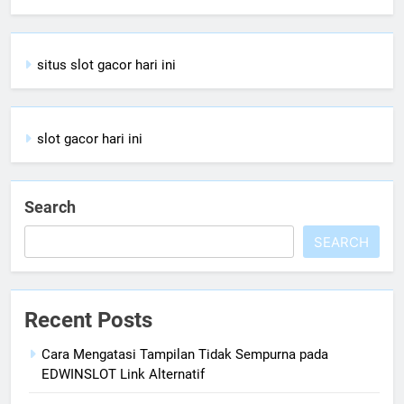
situs slot gacor hari ini
slot gacor hari ini
Search
SEARCH
Recent Posts
Cara Mengatasi Tampilan Tidak Sempurna pada
EDWINSLOT Link Alternatif