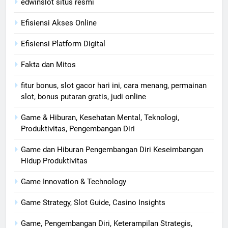
edwinslot situs resmi
Efisiensi Akses Online
Efisiensi Platform Digital
Fakta dan Mitos
fitur bonus, slot gacor hari ini, cara menang, permainan
slot, bonus putaran gratis, judi online
Game & Hiburan, Kesehatan Mental, Teknologi,
Produktivitas, Pengembangan Diri
Game dan Hiburan Pengembangan Diri Keseimbangan
Hidup Produktivitas
Game Innovation & Technology
Game Strategy, Slot Guide, Casino Insights
Game, Pengembangan Diri, Keterampilan Strategis,