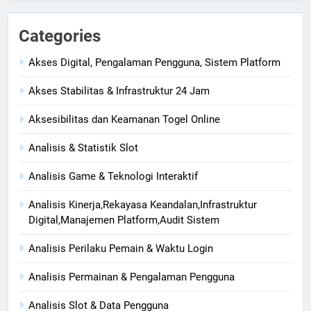
Categories
Akses Digital, Pengalaman Pengguna, Sistem Platform
Akses Stabilitas & Infrastruktur 24 Jam
Aksesibilitas dan Keamanan Togel Online
Analisis & Statistik Slot
Analisis Game & Teknologi Interaktif
Analisis Kinerja,Rekayasa Keandalan,Infrastruktur
Digital,Manajemen Platform,Audit Sistem
Analisis Perilaku Pemain & Waktu Login
Analisis Permainan & Pengalaman Pengguna
Analisis Slot & Data Pengguna