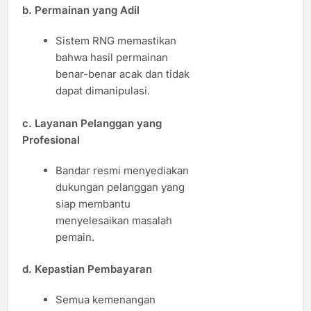
b. Permainan yang Adil
Sistem RNG memastikan
bahwa hasil permainan
benar-benar acak dan tidak
dapat dimanipulasi.
c. Layanan Pelanggan yang
Profesional
Bandar resmi menyediakan
dukungan pelanggan yang
siap membantu
menyelesaikan masalah
pemain.
d. Kepastian Pembayaran
Semua kemenangan