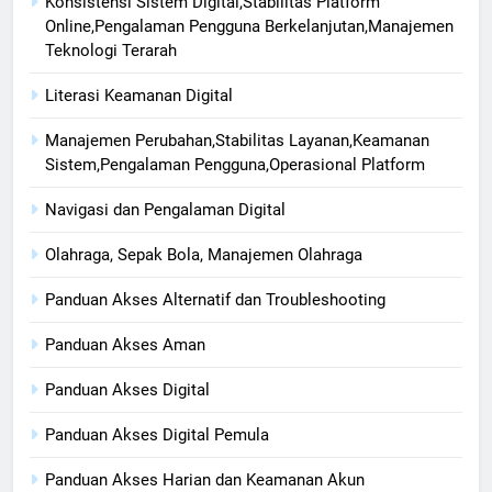
Konsistensi Sistem Digital,Stabilitas Platform
Online,Pengalaman Pengguna Berkelanjutan,Manajemen
Teknologi Terarah
Literasi Keamanan Digital
Manajemen Perubahan,Stabilitas Layanan,Keamanan
Sistem,Pengalaman Pengguna,Operasional Platform
Navigasi dan Pengalaman Digital
Olahraga, Sepak Bola, Manajemen Olahraga
Panduan Akses Alternatif dan Troubleshooting
Panduan Akses Aman
Panduan Akses Digital
Panduan Akses Digital Pemula
Panduan Akses Harian dan Keamanan Akun