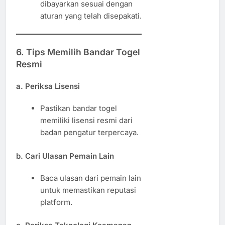
dibayarkan sesuai dengan
aturan yang telah disepakati.
6. Tips Memilih Bandar Togel
Resmi
a. Periksa Lisensi
Pastikan bandar togel
memiliki lisensi resmi dari
badan pengatur terpercaya.
b. Cari Ulasan Pemain Lain
Baca ulasan dari pemain lain
untuk memastikan reputasi
platform.