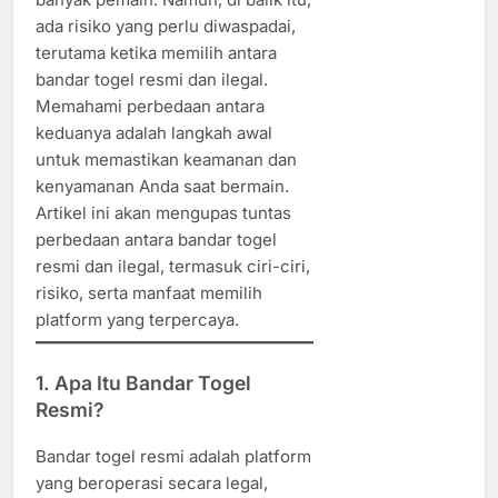
ada risiko yang perlu diwaspadai,
terutama ketika memilih antara
bandar togel resmi dan ilegal.
Memahami perbedaan antara
keduanya adalah langkah awal
untuk memastikan keamanan dan
kenyamanan Anda saat bermain.
Artikel ini akan mengupas tuntas
perbedaan antara bandar togel
resmi dan ilegal, termasuk ciri-ciri,
risiko, serta manfaat memilih
platform yang terpercaya.
1. Apa Itu Bandar Togel
Resmi?
Bandar togel resmi adalah platform
yang beroperasi secara legal,