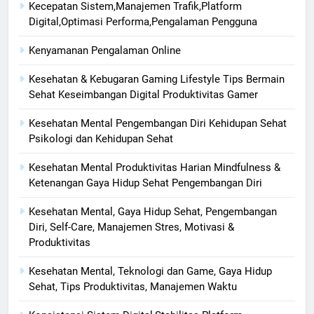
Kecepatan Sistem,Manajemen Trafik,Platform
Digital,Optimasi Performa,Pengalaman Pengguna
Kenyamanan Pengalaman Online
Kesehatan & Kebugaran Gaming Lifestyle Tips Bermain
Sehat Keseimbangan Digital Produktivitas Gamer
Kesehatan Mental Pengembangan Diri Kehidupan Sehat
Psikologi dan Kehidupan Sehat
Kesehatan Mental Produktivitas Harian Mindfulness &
Ketenangan Gaya Hidup Sehat Pengembangan Diri
Kesehatan Mental, Gaya Hidup Sehat, Pengembangan
Diri, Self-Care, Manajemen Stres, Motivasi &
Produktivitas
Kesehatan Mental, Teknologi dan Game, Gaya Hidup
Sehat, Tips Produktivitas, Manajemen Waktu