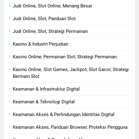
Judi Online, Slot Online, Menang Besar
Judi Online, Slot, Panduan Slot
Judi Online, Slot, Strategi Permainan
Kasino & Industri Perjudian
Kasino Online, Permainan Slot, Strategi Permainan
Kasino Online, Slot Games, Jackpot, Slot Gacor, Strategi
Bermain Slot
Keamanan & Infrastruktur Digital
Keamanan & Teknologi Digital
Keamanan Akses & Perlindungan Identitas Digital
Keamanan Akses, Panduan Browser, Proteksi Pengguna