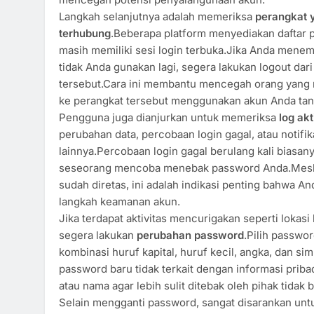
Langkah selanjutnya adalah memeriksa
perangkat 
terhubung
.Beberapa platform menyediakan daftar p
masih memiliki sesi login terbuka.Jika Anda mene
tidak Anda gunakan lagi, segera lakukan logout dar
tersebut.Cara ini membantu mencegah orang yang m
ke perangkat tersebut menggunakan akun Anda tanp
Pengguna juga dianjurkan untuk memeriksa
log akt
perubahan data, percobaan login gagal, atau notifi
lainnya.Percobaan login gagal berulang kali bias
seseorang mencoba menebak password Anda.Meski 
sudah diretas, ini adalah indikasi penting bahwa 
langkah keamanan akun.
Jika terdapat aktivitas mencurigakan seperti lokasi 
segera lakukan
perubahan password
.Pilih passwo
kombinasi huruf kapital, huruf kecil, angka, dan si
password baru tidak terkait dengan informasi pribadi
atau nama agar lebih sulit ditebak oleh pihak tidak
Selain mengganti password, sangat disarankan unt