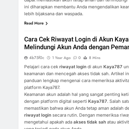
ini diharapkan membantu Anda mengendalikan ke
lebih bijaksana dan waspada.
Read More
Cara Cek Riwayat Login di Akun Kay
Melindungi Akun Anda dengan Peman
4b75f0c
1 Year Ago
0
8 Mins
Pelajari cara cek
riwayat login
di akun
Kaya787
un
keamanan dan mencegah akses tidak sah. Artikel i
panduan lengkap mengenai cara memeriksa aktivita
platform Kaya787.
Keamanan akun adalah hal yang sangat penting keti
dengan platform digital seperti
Kaya787
. Salah sat
memastikan bahwa akun Anda tetap aman adalah 
riwayat login
secara rutin. Dengan memeriksa riway
mengetahui apakah ada
akses tidak sah
atau aktiv
yang terjadi pada akun Anda.