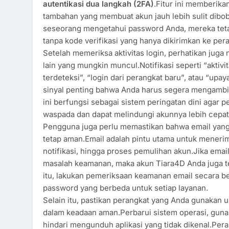
autentikasi dua langkah (2FA)
.Fitur ini memberik
tambahan yang membuat akun jauh lebih sulit dibo
seseorang mengetahui password Anda, mereka teta
tanpa kode verifikasi yang hanya dikirimkan ke per
Setelah memeriksa aktivitas login, perhatikan juga 
lain yang mungkin muncul.Notifikasi seperti “aktiv
terdeteksi”, “login dari perangkat baru”, atau “upay
sinyal penting bahwa Anda harus segera mengambil 
ini berfungsi sebagai sistem peringatan dini agar 
waspada dan dapat melindungi akunnya lebih cepat
Pengguna juga perlu memastikan bahwa email yang
tetap aman.Email adalah pintu utama untuk menerim
notifikasi, hingga proses pemulihan akun.Jika ema
masalah keamanan, maka akun Tiara4D Anda juga t
itu, lakukan pemeriksaan keamanan email secara b
password yang berbeda untuk setiap layanan.
Selain itu, pastikan perangkat yang Anda gunakan u
dalam keadaan aman.Perbarui sistem operasi, gunak
hindari mengunduh aplikasi yang tidak dikenal.Pera