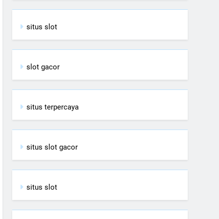
situs slot
slot gacor
situs terpercaya
situs slot gacor
situs slot