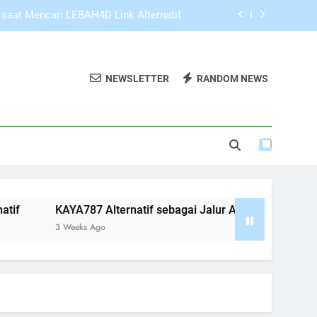
saat Mencari LEBAH4D Link Alternatif
 Akses dengan Alur yang Mudah Diikuti
Jaringan Internet Pribadi dengan Aman
NEWSLETTER
RANDOM NEWS
purna pada EDWINSLOT Link Alternatif
i. Dapatkan Tips Perawatan, Makanan, Dan Kesehatan Burung
k.
saat Mencari LEBAH4D Link Alternatif
 Akses dengan Alur yang Mudah Diikuti
Jaringan Internet Pribadi dengan Aman
AYA787 Alternatif sebagai Jalur Akses dengan Alur yang Mudah
Weeks Ago