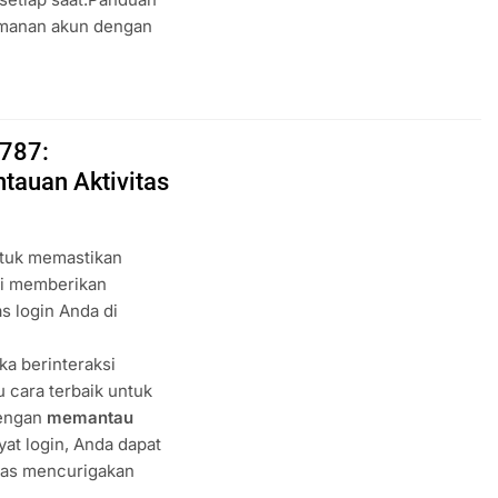
amanan akun dengan
a787:
tauan Aktivitas
tuk memastikan
ni memberikan
s login Anda di
ka berinteraksi
u cara terbaik untuk
dengan
memantau
at login, Anda dapat
itas mencurigakan