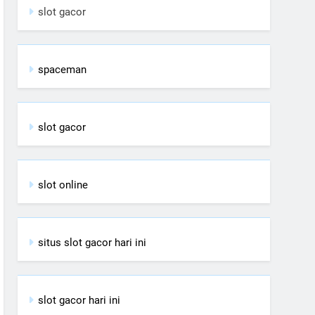
slot gacor
spaceman
slot gacor
slot online
situs slot gacor hari ini
slot gacor hari ini