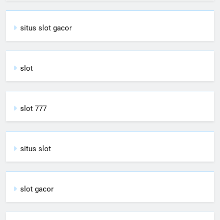
situs slot gacor
slot
slot 777
situs slot
slot gacor