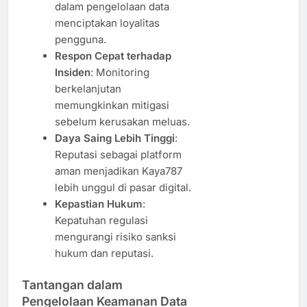
dalam pengelolaan data
menciptakan loyalitas
pengguna.
Respon Cepat terhadap
Insiden
: Monitoring
berkelanjutan
memungkinkan mitigasi
sebelum kerusakan meluas.
Daya Saing Lebih Tinggi
:
Reputasi sebagai platform
aman menjadikan Kaya787
lebih unggul di pasar digital.
Kepastian Hukum
:
Kepatuhan regulasi
mengurangi risiko sanksi
hukum dan reputasi.
Tantangan dalam
Pengelolaan Keamanan Data