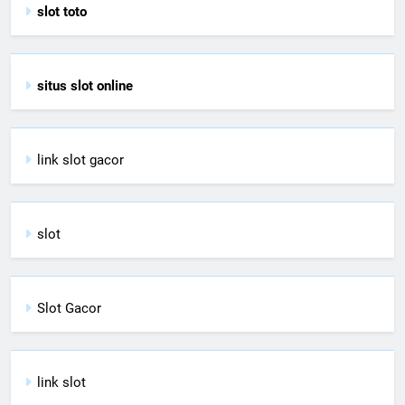
slot toto
situs slot online
link slot gacor
slot
Slot Gacor
link slot