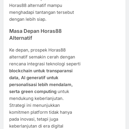
Horas88 alternatif mampu
menghadapi tantangan tersebut
dengan lebih siap.
Masa Depan Horas88
Alternatif
Ke depan, prospek Horas88
alternatif semakin cerah dengan
rencana integrasi teknologi seperti
blockchain untuk transparansi
data, AI generatif untuk
personalisasi lebih mendalam,
serta green computing
untuk
mendukung keberlanjutan.
Strategi ini menunjukkan
komitmen platform tidak hanya
pada inovasi, tetapi juga
keberlanjutan di era digital