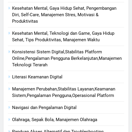
Kesehatan Mental, Gaya Hidup Sehat, Pengembangan
Diri, Self-Care, Manajemen Stres, Motivasi &
Produktivitas
Kesehatan Mental, Teknologi dan Game, Gaya Hidup
Sehat, Tips Produktivitas, Manajemen Waktu
Konsistensi Sistem Digital,Stabilitas Platform
Online,Pengalaman Pengguna Berkelanjutan,Manajemen
Teknologi Terarah
Literasi Keamanan Digital
Manajemen Perubahan,Stabilitas Layanan,Keamanan
Sistem,Pengalaman Pengguna,Operasional Platform
Navigasi dan Pengalaman Digital
Olahraga, Sepak Bola, Manajemen Olahraga
Panduan Akses Alternatif dan Troubleshooting