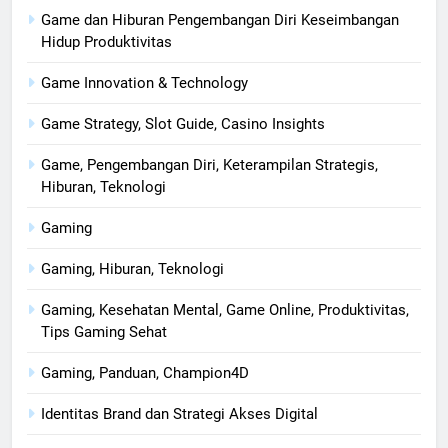
Game dan Hiburan Pengembangan Diri Keseimbangan
Hidup Produktivitas
Game Innovation & Technology
Game Strategy, Slot Guide, Casino Insights
Game, Pengembangan Diri, Keterampilan Strategis,
Hiburan, Teknologi
Gaming
Gaming, Hiburan, Teknologi
Gaming, Kesehatan Mental, Game Online, Produktivitas,
Tips Gaming Sehat
Gaming, Panduan, Champion4D
Identitas Brand dan Strategi Akses Digital