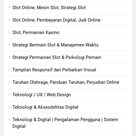
Slot Online, Mesin Slot, Strategi Slot
Slot Online, Pembayaran Digital, Judi Online
Slot, Permainan Kasino
Strategi Bermain Slot & Manajemen Waktu
Strategi Permainan Slot & Psikologi Pemain
Tampilan Responsif dan Perbaikan Visual
Taruhan Olahraga, Panduan Taruhan, Perjudian Online
Teknologi / UX / Web Design
Teknologi & Aksesibilitas Digital
Teknologi & Digital | Pengalaman Pengguna | Sistem
Digital