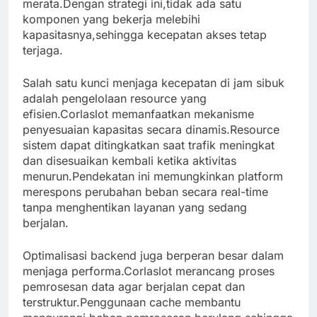
merata.Dengan strategi ini,tidak ada satu
komponen yang bekerja melebihi
kapasitasnya,sehingga kecepatan akses tetap
terjaga.
Salah satu kunci menjaga kecepatan di jam sibuk
adalah pengelolaan resource yang
efisien.Corlaslot memanfaatkan mekanisme
penyesuaian kapasitas secara dinamis.Resource
sistem dapat ditingkatkan saat trafik meningkat
dan disesuaikan kembali ketika aktivitas
menurun.Pendekatan ini memungkinkan platform
merespons perubahan beban secara real-time
tanpa menghentikan layanan yang sedang
berjalan.
Optimalisasi backend juga berperan besar dalam
menjaga performa.Corlaslot merancang proses
pemrosesan data agar berjalan cepat dan
terstruktur.Penggunaan cache membantu