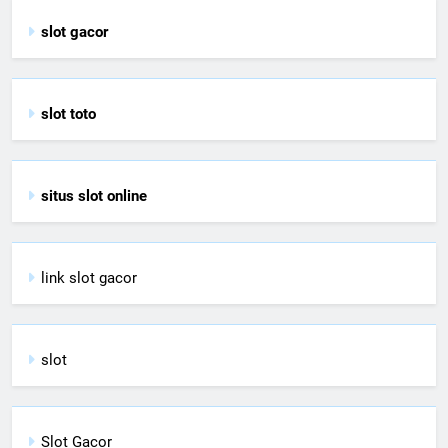
slot gacor
slot toto
situs slot online
link slot gacor
slot
Slot Gacor