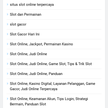
situs slot online terpercaya
Slot dan Permainan
slot gacor
Slot Gacor Hari Ini
Slot Online, Jackpot, Permainan Kasino
Slot Online, Judi Online
Slot Online, Judi Online, Game Slot, Tips & Trik Slot
Slot Online, Judi Online, Panduan
Slot Online, Kasino Digital, Layanan Pelanggan, Game
Gacor, Judi Online Terpercaya
Slot Online, Keamanan Akun, Tips Login, Strategi
Bermain, Panduan Slot