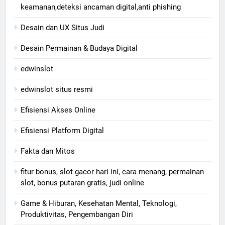
keamanan,deteksi ancaman digital,anti phishing
Desain dan UX Situs Judi
Desain Permainan & Budaya Digital
edwinslot
edwinslot situs resmi
Efisiensi Akses Online
Efisiensi Platform Digital
Fakta dan Mitos
fitur bonus, slot gacor hari ini, cara menang, permainan
slot, bonus putaran gratis, judi online
Game & Hiburan, Kesehatan Mental, Teknologi,
Produktivitas, Pengembangan Diri