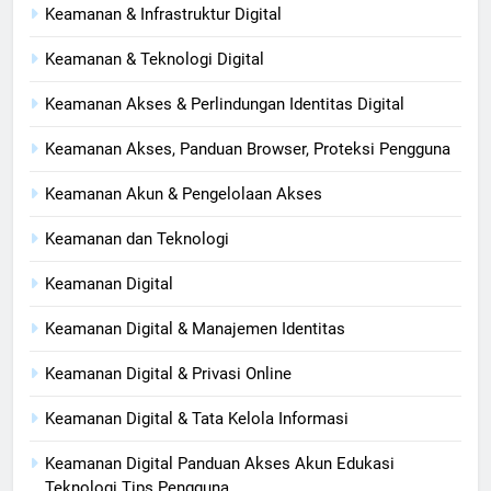
Keamanan & Infrastruktur Digital
Keamanan & Teknologi Digital
Keamanan Akses & Perlindungan Identitas Digital
Keamanan Akses, Panduan Browser, Proteksi Pengguna
Keamanan Akun & Pengelolaan Akses
Keamanan dan Teknologi
Keamanan Digital
Keamanan Digital & Manajemen Identitas
Keamanan Digital & Privasi Online
Keamanan Digital & Tata Kelola Informasi
Keamanan Digital Panduan Akses Akun Edukasi
Teknologi Tips Pengguna