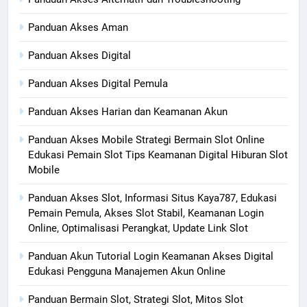
Panduan Akses Aman
Panduan Akses Digital
Panduan Akses Digital Pemula
Panduan Akses Harian dan Keamanan Akun
Panduan Akses Mobile Strategi Bermain Slot Online
Edukasi Pemain Slot Tips Keamanan Digital Hiburan Slot
Mobile
Panduan Akses Slot, Informasi Situs Kaya787, Edukasi
Pemain Pemula, Akses Slot Stabil, Keamanan Login
Online, Optimalisasi Perangkat, Update Link Slot
Panduan Akun Tutorial Login Keamanan Akses Digital
Edukasi Pengguna Manajemen Akun Online
Panduan Bermain Slot, Strategi Slot, Mitos Slot