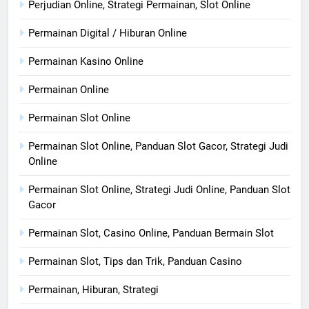
Perjudian Online, Strategi Permainan, Slot Online
Permainan Digital / Hiburan Online
Permainan Kasino Online
Permainan Online
Permainan Slot Online
Permainan Slot Online, Panduan Slot Gacor, Strategi Judi
Online
Permainan Slot Online, Strategi Judi Online, Panduan Slot
Gacor
Permainan Slot, Casino Online, Panduan Bermain Slot
Permainan Slot, Tips dan Trik, Panduan Casino
Permainan, Hiburan, Strategi