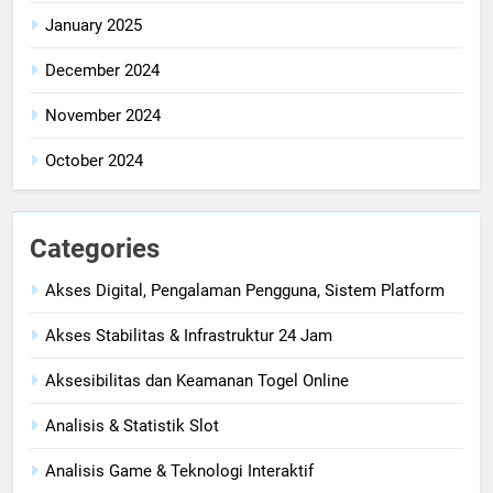
January 2025
December 2024
November 2024
October 2024
Categories
Akses Digital, Pengalaman Pengguna, Sistem Platform
Akses Stabilitas & Infrastruktur 24 Jam
Aksesibilitas dan Keamanan Togel Online
Analisis & Statistik Slot
Analisis Game & Teknologi Interaktif