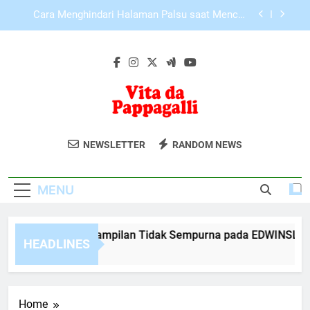
Skip
KAYA787 Alternatif sebagai Jalur Akses dengan
to
Alur yang Mudah Diikuti
content
Cara Mengakses KAYA787 Alternatif melalui
Jaringan Internet Pribadi dengan Aman
Cara Mengatasi Tampilan Tidak Sempurna pada
EDWINSLOT Link Alternatif
Cara Menghindari Halaman Palsu saat Mencari
LEBAH4D Link Alternatif
Vita Da
Pelajari Cara Merawat Burung Eksotis
KAYA787 Alternatif sebagai Jalur Akses dengan
NEWSLETTER
RANDOM NEWS
Alur yang Mudah Diikuti
Pappagalli
Anda Dengan Vita Da Pappagalli.
Cara Mengakses KAYA787 Alternatif melalui
Dapatkan Tips Perawatan, Makanan,
Jaringan Internet Pribadi dengan Aman
MENU
Dan Kesehatan Burung Paruh Bengkok.
ra Mengatasi Tampilan Tidak Sempurna pada EDWINSLOT Link 
HEADLINES
Weeks Ago
Home