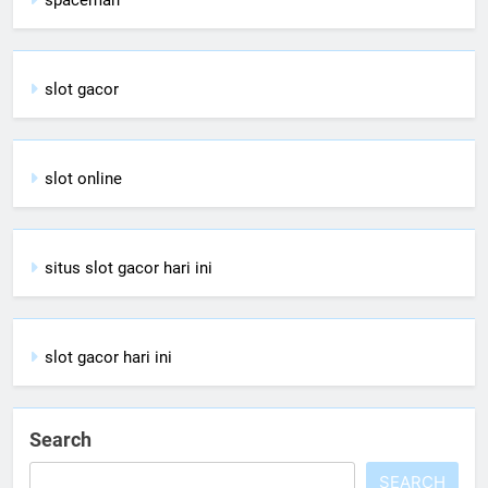
slot gacor
slot online
situs slot gacor hari ini
slot gacor hari ini
Search
SEARCH