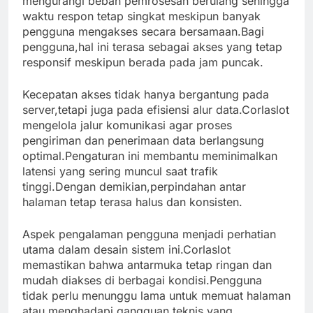
mengurangi beban pemrosesan berulang sehingga
waktu respon tetap singkat meskipun banyak
pengguna mengakses secara bersamaan.Bagi
pengguna,hal ini terasa sebagai akses yang tetap
responsif meskipun berada pada jam puncak.
Kecepatan akses tidak hanya bergantung pada
server,tetapi juga pada efisiensi alur data.Corlaslot
mengelola jalur komunikasi agar proses
pengiriman dan penerimaan data berlangsung
optimal.Pengaturan ini membantu meminimalkan
latensi yang sering muncul saat trafik
tinggi.Dengan demikian,perpindahan antar
halaman tetap terasa halus dan konsisten.
Aspek pengalaman pengguna menjadi perhatian
utama dalam desain sistem ini.Corlaslot
memastikan bahwa antarmuka tetap ringan dan
mudah diakses di berbagai kondisi.Pengguna
tidak perlu menunggu lama untuk memuat halaman
atau menghadapi gangguan teknis yang